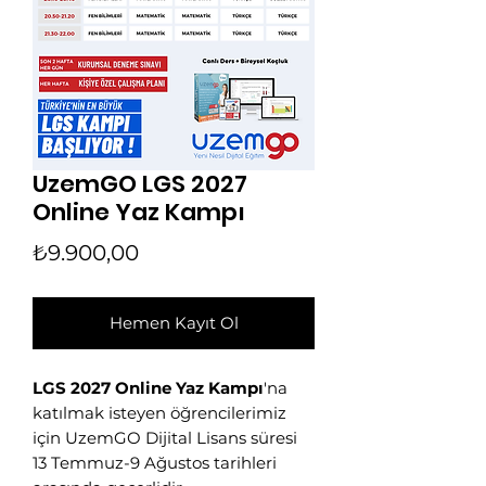
👋 Hoş geldiniz! Size
UzemGO LGS 2027
nasıl yardımcı
Online Yaz Kampı
olabiliriz?
Fiyat
₺9.900,00
Hergün 09:00-23:59 saatleri arasında
WhatsApp üzerinden bizimle iletişime
Hemen Kayıt Ol
geçebilirsiniz.
Eğitim Danışmanına
LGS 2027 Online Yaz Kampı
'na
Sor
katılmak isteyen öğrencilerimiz
Tap to chat
için UzemGO Dijital Lisans süresi
13 Temmuz-9 Ağustos tarihleri