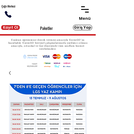
Çağrı Merkezi
Menü
Kayıt Ol
Giriş Yap
Paketler
Uzaktan eğitiminize destek vermesi amacıyla UzemGO’yu
hazırladık. UzemGO bireysel çalışmalarınızda yardımcı olması
amacıyla, ortaokul ve lise düzeyinde tüm sınıflara hizmet
verebilmekte.