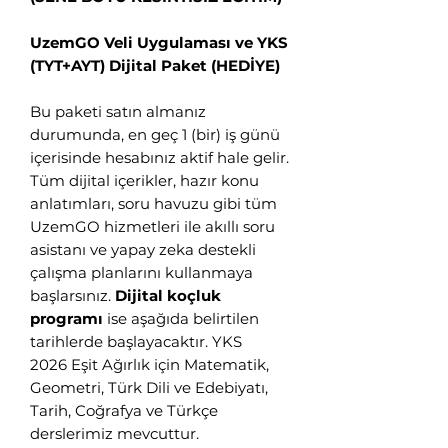
UzemGO Veli Uygulaması ve YKS
(TYT+AYT) Dijital Paket (HEDİYE)
👋 Hoş geldiniz! Size
nasıl yardımcı
Bu paketi satın almanız
durumunda, en geç 1 (bir) iş günü
olabiliriz?
içerisinde hesabınız aktif hale gelir.
Tüm dijital içerikler, hazır konu
Hergün 09:00-23:59 saatleri arasında
anlatımları, soru havuzu gibi tüm
WhatsApp üzerinden bizimle iletişime
UzemGO hizmetleri ile akıllı soru
geçebilirsiniz.
asistanı ve yapay zeka destekli
çalışma planlarını kullanmaya
Eğitim Danışmanına
başlarsınız.
Dijital koçluk
Sor
programı
ise aşağıda belirtilen
Tap to chat
tarihlerde başlayacaktır. YKS
2026 Eşit Ağırlık için Matematik,
Geometri, Türk Dili ve Edebiyatı,
Tarih, Coğrafya ve Türkçe
derslerimiz mevcuttur.