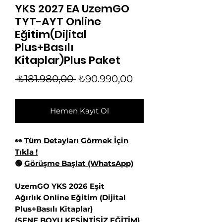
YKS 2027 EA UzemGO
TYT-AYT Online
Eğitim(Dijital
Plus+Basılı
Kitaplar)Plus Paket
Normal
İndirimli
 ₺181.980,00 
₺90.990,00
Fiyat
Fiyat
Hemen Kayıt Ol
👀
Tüm Detayları Görmek İçin
Tıkla !
🟢
Görüşme Başlat (WhatsApp)
UzemGO YKS 2026 Eşit
Ağırlık Online Eğitim (Dijital
Plus+Basılı Kitaplar)
(SENE BOYU KESİNTİSİZ EĞİTİM)