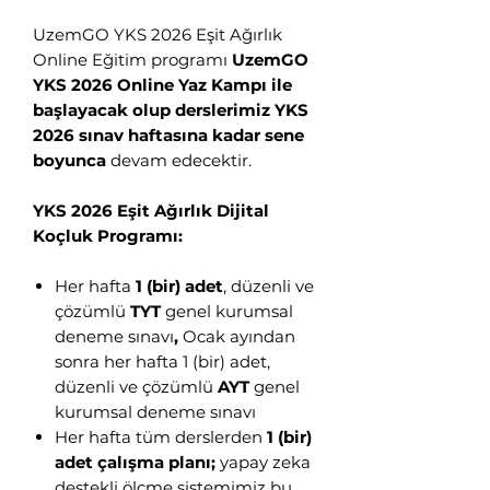
UzemGO YKS 2026 Eşit Ağırlık
Online Eğitim programı
UzemGO
YKS 2026 Online Yaz Kampı ile
başlayacak olup derslerimiz YKS
2026 sınav haftasına kadar sene
boyunca
devam edecektir.
YKS 2026 Eşit Ağırlık Dijital
Koçluk Programı:
Her hafta
1 (bir) adet
, düzenli ve
çözümlü
TYT
genel kurumsal
deneme sınavı
,
Ocak ayından
sonra
her hafta 1 (bir) adet,
düzenli ve çözümlü
AYT
genel
kurumsal deneme sınavı
Her hafta tüm derslerden
1 (bir)
adet çalışma planı;
yapay zeka
destekli ölçme sistemimiz bu