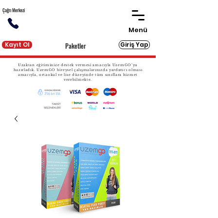
Çağrı Merkezi
Menü
Kayıt Ol
Giriş Yap
Paketler
Uzaktan eğitiminize destek vermesi amacıyla UzemGO’yu
hazırladık. UzemGO bireysel çalışmalarınızda yardımcı olması
amacıyla, ortaokul ve lise düzeyinde tüm sınıflara hizmet
verebilmekte.