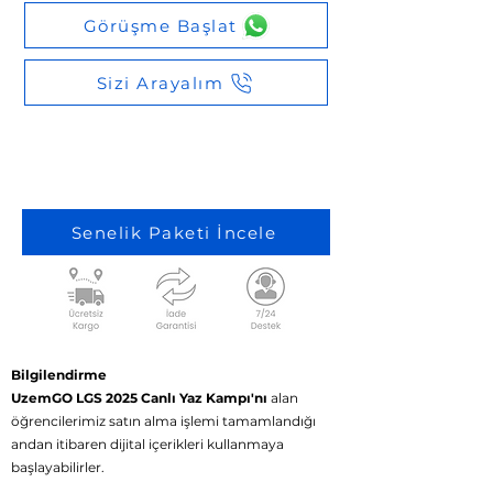
Görüşme Başlat
Sizi Arayalım
%100 Eğitim Bursu ile
Senelik 18750 TL
Senelik Paketi İncele
Bilgilendirme
UzemGO LGS 2025 Canlı Yaz Kampı'nı
alan
öğrencilerimiz satın alma işlemi tamamlandığı
andan itibaren dijital içerikleri kullanmaya
başlayabilirler.