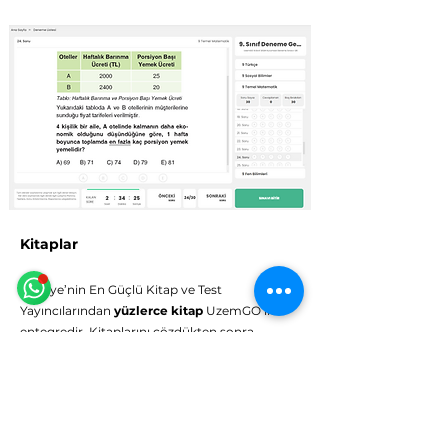
Eğitim Danışmanına Sor
Online
Kitaplar
🗓️ Çalışma Saatleri: Hergün 9:00 - 23:59
Türkiye’nin En Güçlü Kitap ve Test
Yayıncılarından
yüzlerce kitap
UzemGO ile
entegredir. Kitaplarını çözdükten sonra
UzemGO'da doğru-yanlış ve netlerini görürken,
eksik kazanımların tespit edilir. Çalışma planın ve
yol haritan buna göre güncellenir. Dijital
içeriklerin kitaplarla bütünleşmesiyle UzemGO,
kağıt üzerinde çözdüğün testlerin sonuçlarını da