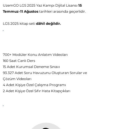
UzemGO LGS 2025 Yaz Kampı Dijital Lisansı
15
Temmuz-11 Ağustos
tarihleri arasında geçerlidir.
LGS 2025 kitap seti
dâhil değildir.
UzemGO
LGS 2025 Canlı Yaz Kampı
Dijital
İçerikleri
700+ Modüler Konu Anlatım Videoları
160 Saat Canlı Ders
15 Adet Kurumsal Deneme Sınavı
93.327 Adet Soru Havuzunu Oluşturan Sorular ve
Çözüm Videoları
4 Adet Kişiye Özel Çalışma Programı
2 Adet Kişiye Özel Sıfır Hata Kitapçıkları
UzemGO
Canlı Dersler
Akademik Kadro