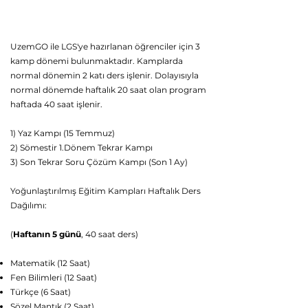
UzemGO LGS 2025 Canlı Yaz Kampı
Ders Programı
UzemGO ile LGS'ye hazırlanan öğrenciler için 3
kamp dönemi bulunmaktadır. Kamplarda
normal dönemin 2 katı ders işlenir. Dolayısıyla
normal dönemde haftalık 20 saat olan program
haftada 40 saat işlenir.
1) Yaz Kampı (15 Temmuz)
2) Sömestir 1.Dönem Tekrar Kampı
3) Son Tekrar Soru Çözüm Kampı (Son 1 Ay)
Yoğunlaştırılmış Eğitim Kampları Haftalık Ders
Dağılımı:
(
Haftanın 5 günü
, 40 saat ders)
Matematik (12 Saat)
Fen Bilimleri (12 Saat)
Türkçe (6 Saat)
Sözel Mantık (2 Saat)