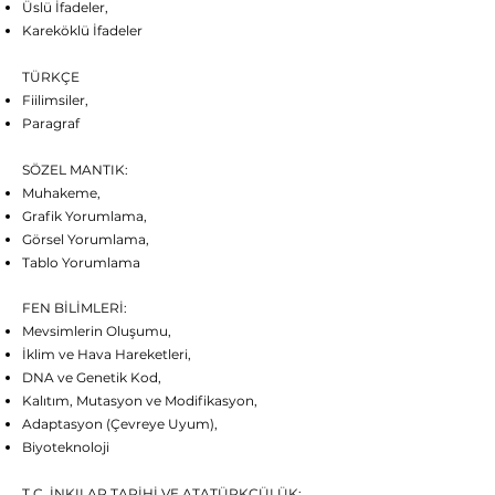
Üslü İfadeler,
Kareköklü İfadeler
TÜRKÇE
Fiilimsiler,
Paragraf
SÖZEL MANTIK:
Muhakeme,
Grafik Yorumlama,
Görsel Yorumlama,
Tablo Yorumlama
FEN BİLİMLERİ:
Mevsimlerin Oluşumu,
İklim ve Hava Hareketleri,
DNA ve Genetik Kod,
Kalıtım,
Mutasyon ve Modifikasyon,
Adaptasyon (Çevreye Uyum),
Biyoteknoloji
T.C. İNKILAP TARİHİ VE ATATÜRKÇÜLÜK: