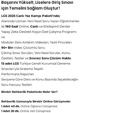
Başarını Yükselt, Liselere Giriş Sınavı
için Temelini Sağlam Oluştur!
LGS 2025 Canlı Yaz Kampı Paketi'nde;
Alanında Uzman Yeni Nesil Soru Yazarı Öğretmenler
ile
160 Saat
Online,
Canlı
ve Etkileşimli Dersler
Yapay Zeka Destekli Kişiye Özel Çalışma Programı
ve
Modüler Ders Anlatım Videoları, Yazılı Provaları
90+ Bin
Video Çözümlü Soru
Çıkmış Sınav Soruları, Yeni Nesil Sorular, Konu
Özetleri, Testler ve
Sınırsız Soru Çözüm Hakkı
15 adet LGS
Türkiye Geneli Kurumsal Deneme
Sınavları’yla Sıralama Tespiti
Performans Raporları
Seviyene Göre Ders ve Konu Bazında Seçebileceğin
Soru Havuzu Testleri
Birebir Rehberlik Paketinde Neler Var?
Rehberlik Uzmanıyla Birebir Online Görüşmeler
1 Adet 40 dk.
Online Öğrenci Görüşmesi
1 Adet 20 dk.
Online Veli Görüşmesi