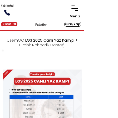
Çağrı Merkezi
Menü
Kayıt Ol
Giriş Yap
Paketler
UzemGO
LGS 2025 Canlı Yaz Kampı
+
Birebir Rehberlik Desteği
LGS'ye eksiksiz hazırlık için gereken tüm dijital ve
basılı kaynakları sunan UzemGO'ya
birebir
rehberlik desteği
eklendi!