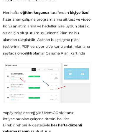
Her haft
a
eğitim koçunuz
tarafından
kişiye özel
hazırlanan çalışma programlarına ait
test ve video
konu anlatımlarına ve h
edeflerinize uygun olarak
sizler için oluşturulmuş Çalışma Planı'na bu
alandan ulaşılabilir. Atanan bu çalışma planı
testlerinin PDF versiyonu ve konu anlatımları ana
sayfada öncelikli olanlar Çalışma Planı kartında
gösterilir.
Yeşil düğmeye tıklandığında ata
nan teste giriş
yapabilirsiniz.
Yapay zeka desteğiyle UzemGO sizi tanır,
ihtiyacınız olan çalışma ritmini belirler.
Birebir rehberlik desteğiyle
her hafta düzenli
çalışma planınızı
oluşturur.