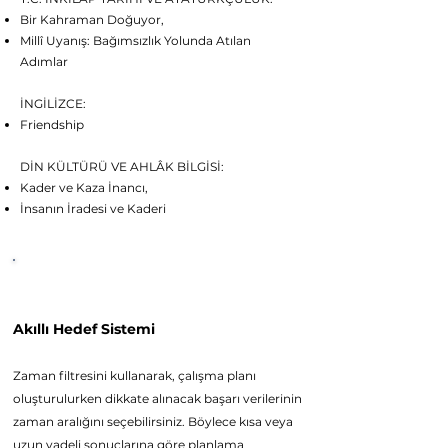
Bir Kahraman Doğuyor,
Millî Uyanış: Bağımsızlık Yolunda Atılan
Adımlar
​İNGİLİZCE:
​Friendship
DİN KÜLTÜRÜ VE AHLÂK BİLGİSİ:
Kader ve Kaza İnancı,
İnsanın İradesi ve Kaderi
Platform Özellikleri
Akıllı Hede
f Sistemi
Z
aman filtresini kullanarak, çalışma planı
oluşturulurken dikkate alınacak başarı verilerinin
zaman aralığını seçebilirsiniz. Böylece kısa veya
uzun vadeli sonuçlarına göre planlama