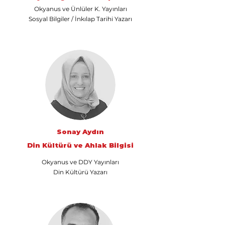
Okyanus ve Ünlüler K. Yayınları
Eğitim Danışmanına
Sosyal Bilgiler / İnkılap Tarihi Yazarı
Sor
Tap to chat
Sonay Aydın
Din Kültürü ve Ahlak Bilgisi
Okyanus ve DDY Yayınları
Din Kültürü Yazarı