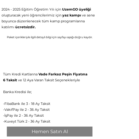
2024 - 2025
Eğitim Öğretim Yılı için
UzemGO üyeliği
oluşturacak yeni öğrencilerimiz için
yaz kampı
ve sene
boyunca düzenlenecek tüm kamp programlarına
katılımı
ücretsizdir.
Paket içerikleriyle ilgili detaylı bil
gi için
say
fayı aşağı doğru kaydır.
Aylık 332 TL'den başlayan fiyatlarla
3990 TL
Tüm Kredi Kartlarına
Vade Farksız Peşin Fiyatına
6 Taksit
ve 12 Aya Varan Taksit Seçenekleriyle
Banka Kredisi ile;
-FibaBank ile 3 - 18 Ay Taksit
-VakıfPay ile 2 - 36 Ay Taksit
-İşPay ile 2 - 36 Ay Taksit
-Kuveyt Türk 2 - 36 Ay Taksit
Hemen Satın Al