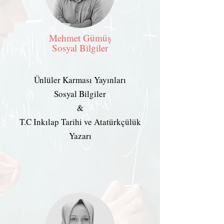
👋 Hoş geldiniz! Size
nasıl yardımcı
Mehmet Gümüş
Sosyal Bilgiler
olabiliriz?
Hergün 09:00-23:59 saatleri arasında
Ünlüler Karması Yayınları
WhatsApp üzerinden bizimle iletişime
Sosyal Bilgiler
geçebilirsiniz.
&
Eğitim Danışmanına
T.C Inkılap Tarihi ve Atatürkçülük
Sor
Yazarı
Tap to chat