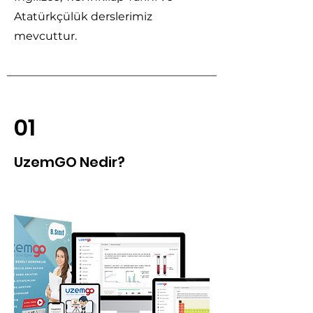
Atatürkçülük derslerimiz
mevcuttur.
01
UzemGO Nedir?