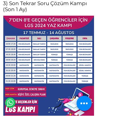
3) Son Tekrar Soru Çözüm Kampı
(Son 1 Ay)
Eğitim Danışmanına Sor
Online
🗓️ Çalışma Saatleri: Hergün 9:00 - 23:59
Yaz Kampı-Sömestr Kampı-Son Tekrar Kampı