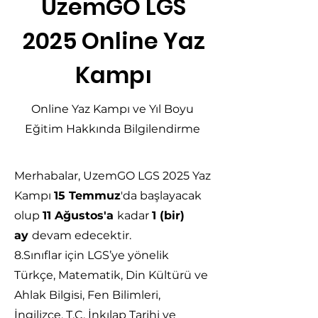
UzemGO LGS
2025 Online Yaz
Kampı
Online Yaz Kampı ve Yıl Boyu
Eğitim Hakkında Bilgilendirme
Merhabalar, UzemGO LGS 2025 Yaz
Kampı
15 Temmuz
'da başlayacak
olup
11 Ağustos'a
kadar
1 (bir)
ay
devam edecektir.
8.Sınıflar için LGS’ye yönelik
Türkçe, Matematik, Din Kültürü ve
Ahlak Bilgisi, Fen Bilimleri,
İngilizce, T.C. İnkılap Tarihi ve