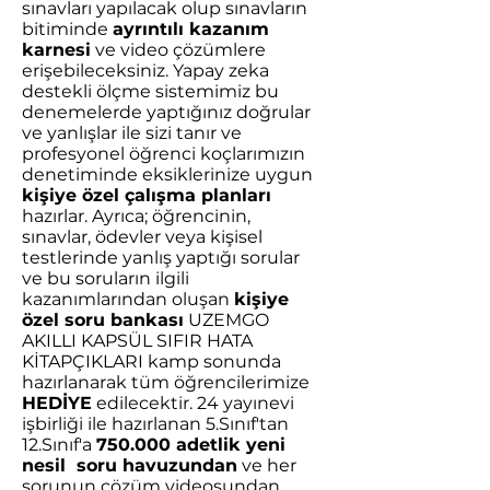
sınavları yapılacak olup sınavların
bitiminde
ayrıntılı kazanım
karnesi
ve video çözümlere
erişebileceksiniz. Yapay zeka
destekli ölçme sistemimiz bu
denemelerde yaptığınız doğrular
ve yanlışlar ile sizi tanır ve
profesyonel öğrenci koçlarımızın
denetiminde eksiklerinize uygun
kişiye özel çalışma planları
hazırlar. Ayrıca; öğrencinin,
sınavlar, ödevler veya kişisel
testlerinde yanlış yaptığı sorular
ve bu soruların ilgili
kazanımlarından oluşan
kişiye
özel soru bankası
UZEMGO
AKILLI KAPSÜL SIFIR HATA
KİTAPÇIKLARI kamp sonunda
hazırlanarak tüm öğrencilerimize
HEDİYE
edilecektir. 24 yayınevi
işbirliği ile hazırlanan 5.Sınıf'tan
12.Sınıf'a
750.000 adetlik yeni
nesil soru havuzundan
ve her
sorunun çözüm videosundan