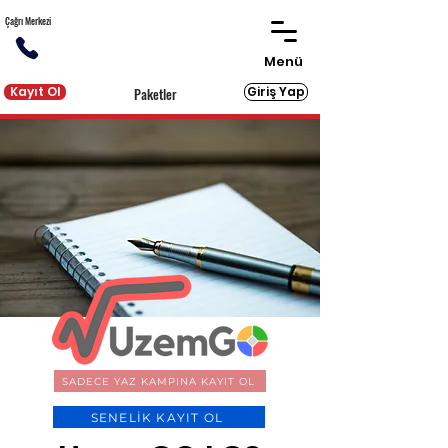
Çağrı Merkezi
Menü
Kayıt Ol
Giriş Yap
Paketler
SADECE YAZ KAMPINA KAYIT OL
SENELİK KAYIT OL