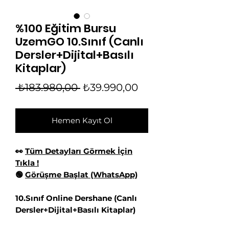
%100 Eğitim Bursu
UzemGO 10.Sınıf (Canlı
Dersler+Dijital+Basılı
Kitaplar)
Normal
İndirimli
 ₺183.980,00 
₺39.990,00
Fiyat
Fiyat
Hemen Kayıt Ol
👀
Tüm Detayları Görmek İçin
Tıkla !
🟢
Görüşme Başlat (WhatsApp)
10.Sınıf Online Dershane (Canlı
Dersler+Dijital+Basılı Kitaplar)