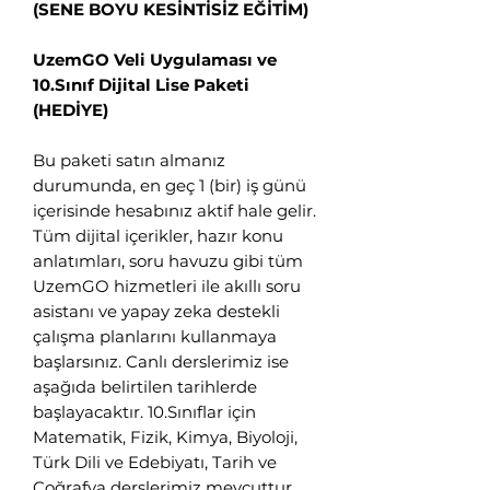
(SENE BOYU KESİNTİSİZ EĞİTİM)
👋 Hoş geldiniz! Size
UzemGO Veli Uygulaması ve
nasıl yardımcı
10.Sınıf Dijital Lise Paketi
olabiliriz?
(HEDİYE)
Hergün 09:00-23:59 saatleri arasında
Bu paketi satın almanız
WhatsApp üzerinden bizimle iletişime
durumunda, en geç 1 (bir) iş günü
geçebilirsiniz.
içerisinde hesabınız aktif hale gelir.
Tüm dijital içerikler, hazır konu
Eğitim Danışmanına
anlatımları, soru havuzu gibi tüm
Sor
UzemGO hizmetleri ile akıllı soru
Tap to chat
asistanı ve yapay zeka destekli
çalışma planlarını kullanmaya
başlarsınız. Canlı derslerimiz ise
aşağıda belirtilen tarihlerde
başlayacaktır. 10.Sınıflar için
Matematik, Fizik, Kimya, Biyoloji,
Türk Dili ve Edebiyatı, Tarih ve
Coğrafya derslerimiz mevcuttur.