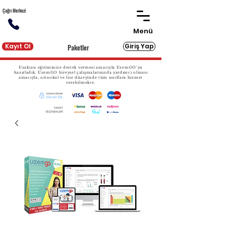
Çağrı Merkezi
Menü
Kayıt Ol
Giriş Yap
Paketler
Uzaktan eğitiminize destek vermesi amacıyla UzemGO’yu
hazırladık. UzemGO bireysel çalışmalarınızda yardımcı olması
amacıyla, ortaokul ve lise düzeyinde tüm sınıflara hizmet
verebilmekte.