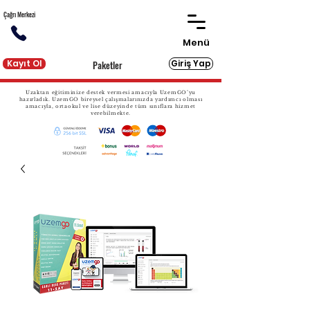
Çağrı Merkezi
Menü
Kayıt Ol
Giriş Yap
Paketler
Uzaktan eğitiminize destek vermesi amacıyla UzemGO’yu
hazırladık. UzemGO bireysel çalışmalarınızda yardımcı olması
amacıyla, ortaokul ve lise düzeyinde tüm sınıflara hizmet
verebilmekte.