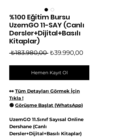
%100 Eğitim Bursu
UzemGO 11-SAY (Canlı
Dersler+Dijital+Basılı
Kitaplar)
Regular
Sale
 ₺183.980,00 
₺39.990,00
Price
Price
Hemen Kayıt Ol
👀
Tüm Detayları Görmek İçin
Tıkla !
🟢
Görüşme Başlat (WhatsApp)
UzemGO 11.Sınıf Sayısal Online
Dershane (Canlı
Dersler+Dijital+Basılı Kitaplar)