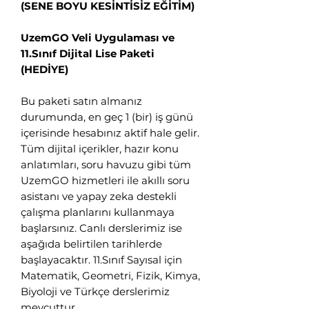
(SENE BOYU KESİNTİSİZ EĞİTİM)
👋 Hoş geldiniz! Size
nasıl yardımcı
UzemGO Veli Uygulaması ve
olabiliriz?
11.Sınıf Dijital Lise Paketi
(HEDİYE)
Hergün 09:00-23:59 saatleri arasında
Bu paketi satın almanız
WhatsApp üzerinden bizimle iletişime
durumunda, en geç 1 (bir) iş günü
geçebilirsiniz.
içerisinde hesabınız aktif hale gelir.
Eğitim Danışmanına
Tüm dijital içerikler, hazır konu
Sor
anlatımları, soru havuzu gibi tüm
Tap to chat
UzemGO hizmetleri ile akıllı soru
asistanı ve yapay zeka destekli
çalışma planlarını kullanmaya
başlarsınız. Canlı derslerimiz ise
aşağıda belirtilen tarihlerde
başlayacaktır. 11.Sınıf Sayısal için
Matematik, Geometri, Fizik, Kimya,
Biyoloji ve Türkçe derslerimiz
mevcuttur.