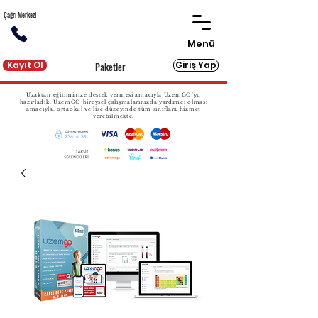
Çağrı Merkezi
Menü
Kayıt Ol
Giriş Yap
Paketler
Uzaktan eğitiminize destek vermesi amacıyla UzemGO’yu
hazırladık. UzemGO bireysel çalışmalarınızda yardımcı olması
amacıyla, ortaokul ve lise düzeyinde tüm sınıflara hizmet
verebilmekte.