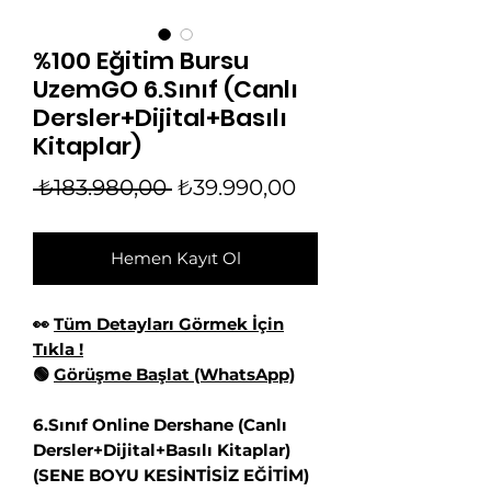
%100 Eğitim Bursu
UzemGO 6.Sınıf (Canlı
Dersler+Dijital+Basılı
Kitaplar)
Normal
İndirimli
 ₺183.980,00 
₺39.990,00
Fiyat
Fiyat
Hemen Kayıt Ol
👀
Tüm Detayları Görmek İçin
Tıkla !
🟢
Görüşme Başlat (WhatsApp)
6.Sınıf Online Dershane (Canlı
Dersler+Dijital+Basılı Kitaplar)
(SENE BOYU KESİNTİSİZ EĞİTİM)