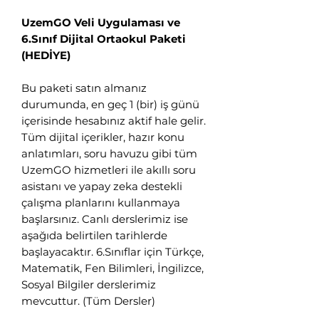
👋 Hoş geldiniz! Size
UzemGO Veli Uygulaması ve
6.Sınıf Dijital Ortaokul Paketi
nasıl yardımcı
(HEDİYE)
olabiliriz?
Bu paketi satın almanız
Hergün 09:00-23:59 saatleri arasında
durumunda, en geç 1 (bir) iş günü
WhatsApp üzerinden bizimle iletişime
içerisinde hesabınız aktif hale gelir.
geçebilirsiniz.
Tüm dijital içerikler, hazır konu
anlatımları, soru havuzu gibi tüm
Eğitim Danışmanına
UzemGO hizmetleri ile akıllı soru
Sor
asistanı ve yapay zeka destekli
Tap to chat
çalışma planlarını kullanmaya
başlarsınız. Canlı derslerimiz ise
aşağıda belirtilen tarihlerde
başlayacaktır. 6.Sınıflar için Türkçe,
Matematik, Fen Bilimleri, İngilizce,
Sosyal Bilgiler derslerimiz
mevcuttur. (Tüm Dersler)