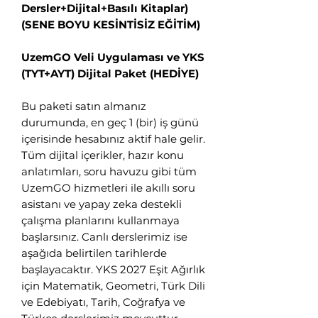
Dersler+Dijital+Basılı Kitaplar)
(SENE BOYU KESİNTİSİZ EĞİTİM)
👋 Hoş geldiniz! Size
UzemGO Veli Uygulaması ve YKS
nasıl yardımcı
(TYT+AYT) Dijital Paket (HEDİYE)
olabiliriz?
Bu paketi satın almanız
Hergün 09:00-23:59 saatleri arasında
durumunda, en geç 1 (bir) iş günü
WhatsApp üzerinden bizimle iletişime
içerisinde hesabınız aktif hale gelir.
geçebilirsiniz.
Tüm dijital içerikler, hazır konu
anlatımları, soru havuzu gibi tüm
Eğitim Danışmanına
UzemGO hizmetleri ile akıllı soru
Sor
asistanı ve yapay zeka destekli
Tap to chat
çalışma planlarını kullanmaya
başlarsınız. Canlı derslerimiz ise
aşağıda belirtilen tarihlerde
başlayacaktır. YKS 2027 Eşit Ağırlık
için Matematik, Geometri, Türk Dili
ve Edebiyatı, Tarih, Coğrafya ve