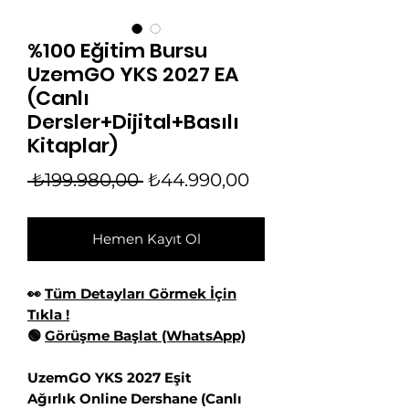
%100 Eğitim Bursu
UzemGO YKS 2027 EA
(Canlı
Dersler+Dijital+Basılı
Kitaplar)
Normal
İndirimli
 ₺199.980,00 
₺44.990,00
Fiyat
Fiyat
Hemen Kayıt Ol
👀
Tüm Detayları Görmek İçin
Tıkla !
🟢
Görüşme Başlat (WhatsApp)
UzemGO YKS 2027 Eşit
Ağırlık Online Dershane (Canlı