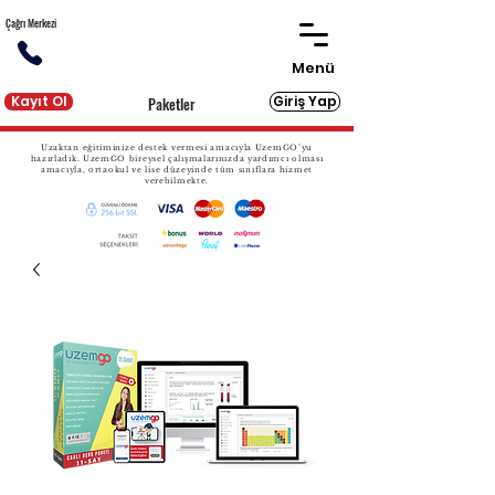
Çağrı Merkezi
Menü
Kayıt Ol
Giriş Yap
Paketler
Uzaktan eğitiminize destek vermesi amacıyla UzemGO’yu
hazırladık. UzemGO bireysel çalışmalarınızda yardımcı olması
amacıyla, ortaokul ve lise düzeyinde tüm sınıflara hizmet
verebilmekte.