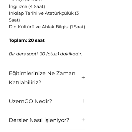
İngilizce (4 Saat)
İnkılap Tarihi ve Atatürkçülük (3
Saat)
Din Kültürü ve Ahlak Bilgisi (1 Saat)
Toplam: 20 saat
Bir ders saati, 30 (otuz) dakikadır.
Eğitimlerinize Ne Zaman
Katılabiliriz?
Tüm dijital içerikler, hazır konu
UzemGO Nedir?
anlatımları, soru havuzu gibi tüm
UzemGO hizmetleri ile akıllı soru
UzemGO Yeni Nesil Dijital Eğitim;
asistanı ve yapay zeka destekli
Dersler Nasıl İşleniyor?
alanında uzman soru yazarı
çalışma planlarını HEMEN
kadrosu ile online, canlı ve
kullanmaya başlarsınız.