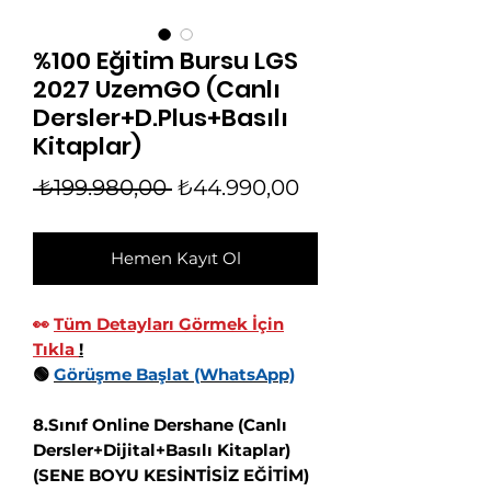
%100 Eğitim Bursu LGS
2027 UzemGO (Canlı
Dersler+D.Plus+Basılı
Kitaplar)
Normal
İndirimli
 ₺199.980,00 
₺44.990,00
Fiyat
Fiyat
Hemen Kayıt Ol
👀
Tüm Detayları Görmek İçin
Tıkla
!
🟢
Görüşme Başlat (WhatsApp)
8.Sınıf Online Dershane (Canlı
Dersler+Dijital+Basılı Kitaplar)
(SENE BOYU KESİNTİSİZ EĞİTİM)