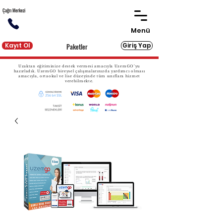
Çağrı Merkezi
Menü
Kayıt Ol
Giriş Yap
Paketler
Uzaktan eğitiminize destek vermesi amacıyla UzemGO’yu
hazırladık. UzemGO bireysel çalışmalarınızda yardımcı olması
amacıyla, ortaokul ve lise düzeyinde tüm sınıflara hizmet
verebilmekte.