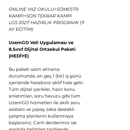
ONLINE YAZ OKULU+SÖMESTR
KAMPI+SON TEKRAR KAMPI
LGS 2027 HAZIRLIK PROGRAMI (11
AY EĞİTİM)
UzemGO Veli Uygulaması ve
8.Sınıf Dijital Ortaokul Paketi
(HEDİYE)
👋 Hoş geldiniz! Size
nasıl yardımcı
Bu paketi satın almanız
olabiliriz?
durumunda, en geç 1 (bir) iş günü
içerisinde hesabınız aktif hale gelir.
Tüm dijital içerikler, hazır konu
Hergün 09:00-23:59 saatleri arasında
anlatımları, soru havuzu gibi tüm
WhatsApp üzerinden bizimle iletişime
UzemGO hizmetleri ile akıllı soru
geçebilirsiniz.
asistanı ve yapay zeka destekli
Eğitim Danışmanına
çalışma planlarını kullanmaya
Sor
başlarsınız. Canlı derslerimiz ise
Tap to chat
aşağıda belirtilen tarihlerde