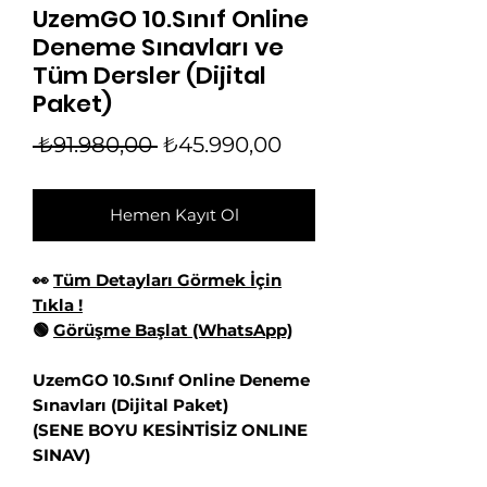
UzemGO 10.Sınıf Online
Deneme Sınavları ve
Tüm Dersler (Dijital
Paket)
Normal
İndirimli
 ₺91.980,00 
₺45.990,00
Fiyat
Fiyat
Hemen Kayıt Ol
👀
Tüm Detayları Görmek İçin
👋 Hoş geldiniz! Size
Tıkla !
🟢
Görüşme Başlat (WhatsApp)
nasıl yardımcı
olabiliriz?
UzemGO 10.Sınıf Online Deneme
Sınavları (Dijital Paket)
Hergün 09:00-23:59 saatleri arasında
(SENE BOYU KESİNTİSİZ ONLINE
WhatsApp üzerinden bizimle iletişime
SINAV)
geçebilirsiniz.