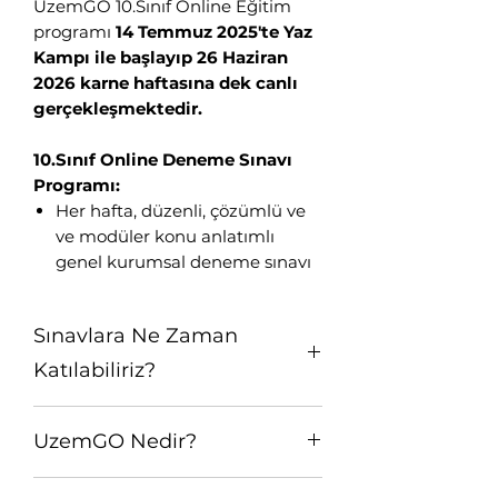
UzemGO 10.Sınıf Online Eğitim
programı
14 Temmuz 2025'te Yaz
Kampı ile başlayıp 26 Haziran
2026 karne haftasına dek canlı
gerçekleşmektedir.
10.Sınıf Online Deneme Sınavı
Programı:
Her hafta, düzenli, çözümlü ve
ve modüler konu anlatımlı
genel kurumsal deneme sınavı
Sınavlara Ne Zaman
Katılabiliriz?
Tüm dijital içerikler, hazır konu
UzemGO Nedir?
anlatımları, soru havuzu gibi tüm
Eğitim Danışmanına Sor
UzemGO hizmetleri ile akıllı soru
Online
UzemGO Yeni Nesil Dijital Eğitim;
asistanı ve yapay zeka destekli
🗓️ Çalışma Saatleri: Hergün 9:00 - 23:59