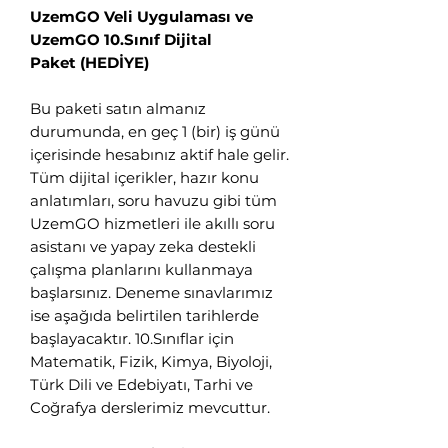
UzemGO Veli Uygulaması ve
Eğitim Danışmanına
UzemGO 10.Sınıf Dijital
Sor
Paket (HEDİYE)
Tap to chat
Bu paketi satın almanız
durumunda, en geç 1 (bir) iş günü
içerisinde hesabınız aktif hale gelir.
Tüm dijital içerikler, hazır konu
anlatımları, soru havuzu gibi tüm
UzemGO hizmetleri ile akıllı soru
asistanı ve yapay zeka destekli
çalışma planlarını kullanmaya
başlarsınız. Deneme sınavlarımız
ise aşağıda belirtilen tarihlerde
başlayacaktır. 10.Sınıflar için
Matematik, Fizik, Kimya, Biyoloji,
Türk Dili ve Edebiyatı, Tarhi ve
Coğrafya derslerimiz mevcuttur.