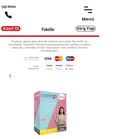
Çağrı Merkezi
Menü
Kayıt Ol
Giriş Yap
Paketler
Uzaktan eğitiminize destek vermesi amacıyla UzemGO’yu
hazırladık. UzemGO bireysel çalışmalarınızda yardımcı olması
amacıyla, ortaokul ve lise düzeyinde tüm sınıflara hizmet
verebilmekte.