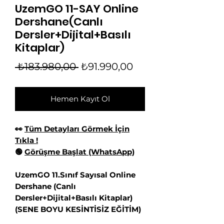
UzemGO 11-SAY Online
Dershane(Canlı
Dersler+Dijital+Basılı
Kitaplar)
Normal
İndirimli
 ₺183.980,00 
₺91.990,00
Fiyat
Fiyat
Hemen Kayıt Ol
👀
Tüm Detayları Görmek İçin
Tıkla !
🟢
Görüşme Başlat (WhatsApp)
UzemGO 11.Sınıf Sayısal Online
Dershane (Canlı
Dersler+Dijital+Basılı Kitaplar)
(SENE BOYU KESİNTİSİZ EĞİTİM)
👋 Hoş geldiniz! Size