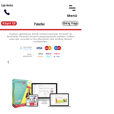
Çağrı Merkezi
Menü
Kayıt Ol
Giriş Yap
Paketler
Uzaktan eğitiminize destek vermesi amacıyla UzemGO’yu
hazırladık. UzemGO bireysel çalışmalarınızda yardımcı olması
amacıyla, ortaokul ve lise düzeyinde tüm sınıflara hizmet
verebilmekte.