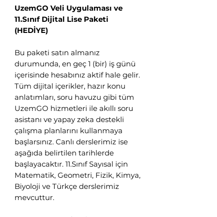
nasıl yardımcı
UzemGO Veli Uygulaması ve
olabiliriz?
11.Sınıf Dijital Lise Paketi
(HEDİYE)
Hergün 09:00-23:59 saatleri arasında
Bu paketi satın almanız
WhatsApp üzerinden bizimle iletişime
durumunda, en geç 1 (bir) iş günü
geçebilirsiniz.
içerisinde hesabınız aktif hale gelir.
Eğitim Danışmanına
Tüm dijital içerikler, hazır konu
Sor
anlatımları, soru havuzu gibi tüm
Tap to chat
UzemGO hizmetleri ile akıllı soru
asistanı ve yapay zeka destekli
çalışma planlarını kullanmaya
başlarsınız. Canlı derslerimiz ise
aşağıda belirtilen tarihlerde
başlayacaktır. 11.Sınıf Sayısal için
Matematik, Geometri, Fizik, Kimya,
Biyoloji ve Türkçe derslerimiz
mevcuttur.