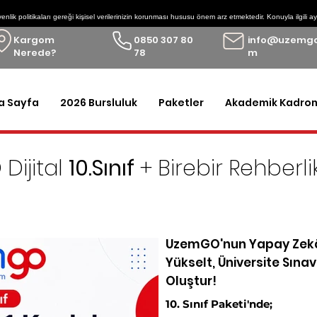
enlik politikaları gereği kişisel verilerinizin korunması hususu önem arz etmektedir. Konuyla ilgili
Kargom
0850 307 80
info@uzemgo
Nerede?
78
m
a Sayfa
2026 Bursluluk
Paketler
Akademik Kadro
Dijital
10.Sınıf
+ Birebir Rehberli
ereken tüm dijital ve basılı kaynakları sunan UzemGO'ya
bi
UzemGO'nun Yapay Zekâ
Yükselt, Üniversite Sına
Oluştur!
10. Sınıf Paketi'nde;