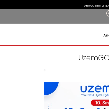
UzemGO gizlilik ve güv
An
UzemGO 
YKS'ye eksiksiz hazırlık için g