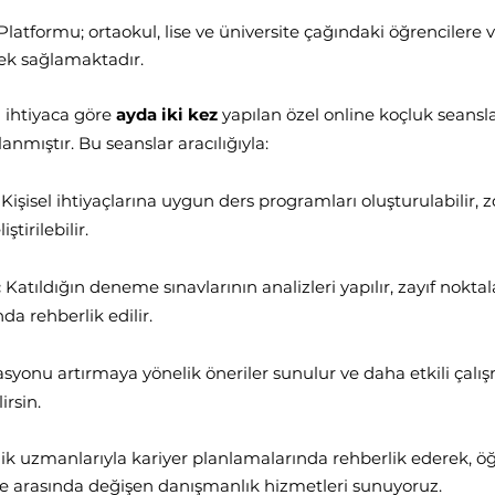
latformu; ortaokul, lise ve üniversite çağındaki öğrencilere v
tek sağlamaktadır.
 ihtiyaca göre
ayda iki kez
yapılan özel online koçluk seanslar
anmıştır. Bu seanslar aracılığıyla:
Kişisel ihtiyaçlarına uygun ders programları oluşturulabilir, z
ştirilebilir.
:
Katıldığın deneme sınavlarının analizleri yapılır, zayıf noktal
a rehberlik edilir.
syonu artırmaya yönelik öneriler sunulur ve daha etkili çalışm
irsin.
 uzmanlarıyla kariyer planlamalarında rehberlik ederek, öğre
şme arasında değişen danışmanlık hizmetleri sunuyoruz.