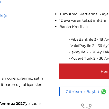
45.
ri
Tüm Kredi Kartlarına 6 Aya
teği
12 aya varan taksit imkânı​
Banka Kredisi ile;
-FibaBank ile 3 - 18 Ay
-VakıfPay ile 2 - 36 Ay
-İşPay ile 2 - 36 Ay Tak
-Kuveyt Türk 2 - 36 Ay
Heme
 alan öğrencilerimiz satın
baren dijital içerikleri
Görüşme Başlat
 Temmuz 2027'
ye kadar