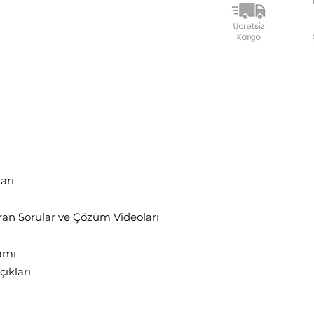
eri
arı
an Sorular ve Çözüm Videoları
amı
çıkları
esteği