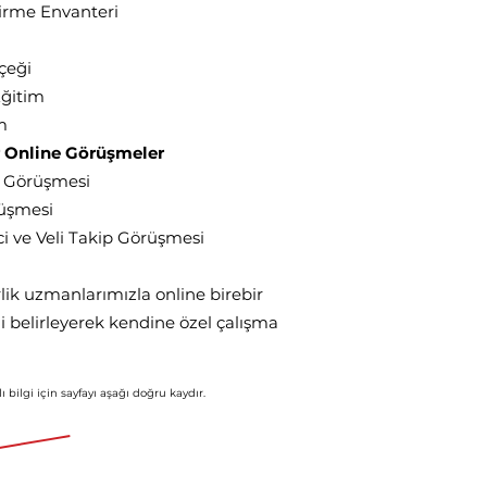
irme Envanteri
çeği
Eğitim
m
r Online Görüşmeler
i Görüşmesi
rüşmesi
i ve Veli Takip Görüşmesi
lik uzmanlarımızla online birebir
i belirleyerek kendine özel çalışma
ı bil
gi için
say
fayı aşağı doğru kaydır.
en başlayan fiyatlarla
.980 TL