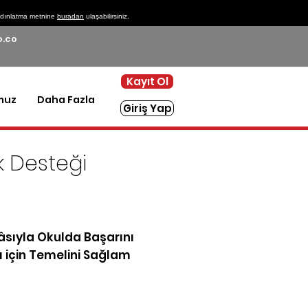
 aydınlatma metnine
buradan
ulaşabilirsiniz.
.co
Kayıt Ol
muz
Daha Fazla
Giriş Yap
k Desteği
rebir rehberlik desteği
eklendi!
sıyla Okulda Başarını
vı için Temelini Sağlam