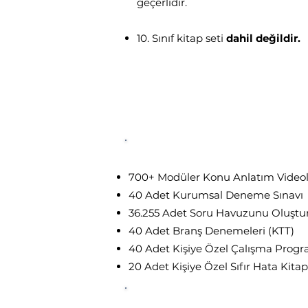
geçerlidir.
10. Sınıf kitap seti
dahil değildir.
UzemGO
10.Sınıf Dijital
İçerikl
700+ Modüler Konu Anlatım Videol
40 Adet Kurumsal Deneme Sınavı
36.255 Adet Soru Havuzunu Oluştur
40 Adet Branş Denemeleri (KTT)
40 Adet Kişiye Özel Çalışma Progr
20 Adet Kişiye Özel Sıfır Hata Kitap
UzemGO
Birebir
Rehberlik D