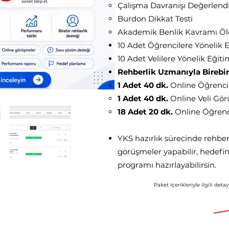
Çalışma Davranışı Değerlend
Burdon Dikkat Testi
Akademik Benlik Kavramı Öl
10 Adet Öğrencilere Yönelik 
10 Adet Velilere Yönelik Eğiti
Rehberlik Uzmanıyla Birebi
1 Adet 40 dk.
Online Öğrenc
1 Adet 40 dk.
Online Veli Gö
18 Adet 20 dk.
Online Öğrenc
YKS hazırlık sürecinde rehber
görüşmeler yapabilir, hedefin
p
rogramı hazırlayabilirsin.
Paket içerikleriyle ilgili detayl
Aylık 5191 TL'd
91