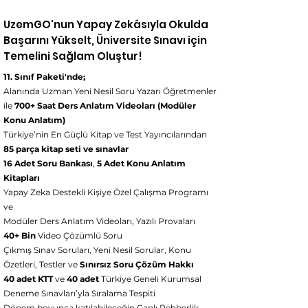
UzemGO'nun Yapay Zekâsıyla Okulda
Başarını Yükselt, Üniversite Sınavı için
Temelini Sağlam Oluştur!
11. Sınıf Paketi'nde;
Alanında Uzman Yeni Nesil Soru Yazarı Öğretmenler
ile
700+ Saat Ders Anlatım Videoları (Modüler
Konu Anlatım)
Türkiye’nin En Güçlü Kitap ve Test Yayıncılarından
85 parça kitap seti ve sınavlar
16 Adet Soru Bankası
,
5 Adet Konu Anlatım
Kitapları
Yapay Zeka Destekli Kişiye Özel Çalışma Programı
ve
Modüler Ders Anlatım Videoları, Yazılı Provaları
40+ Bin
Video Çözümlü Soru
Çıkmış Sınav Soruları, Yeni Nesil Sorular, Konu
Özetleri, Testler ve
Sınırsız Soru Çözüm Hakkı
40 adet KTT
ve
40 adet
Türkiye Geneli Kurumsal
Deneme Sınavları’yla Sıralama Tespiti
Dönem boyunca katılabileceğin Canlı Rehberlik