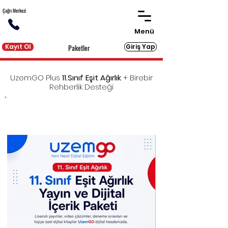
Çağrı Merkezi
Menü
Kayıt Ol
Giriş Yap
Paketler
UzemGO Plus
11.Sınıf
Eşit Ağırlık
+ Birebir
Rehberlik Desteği
YKS'ye eksiksiz hazırlık için gereken tüm dijital ve
basılı kaynakları sunan UzemGO'ya
birebir
rehberlik desteği
eklendi!