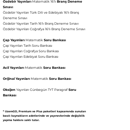
Özdebir Yayınları
Matematik 16'lı
Branş Deneme
Hergün 09:00-23:59 saatleri arasında
Sınavı
WhatsApp üzerinden bizimle iletişime
Özdebir Yayınları Türk Dili ve Edebiyatı 16'lı Branş
geçebilirsiniz.
Deneme Sınavı
Özdebir Yayınları Tarih 16'lı Branş Deneme Sınavı
Eğitim Danışmanına
Özdebir Yayınları Coğrafya 16'lı Branş Deneme Sınavı
Sor
Çap Yayınları
Matematik
Soru Bankası
Tap to chat
Çap Yayınları Tarih Soru Bankası
Çap Yayınları Coğrafya Soru Bankası
Çap Yayınları Edebiyat Soru Bankası
Acil Yayınları
Matematik
Soru Bankası
Orijinal Yayınları
Matematik
Soru Bankası
Oksijen
Yayınları Günbegün TYT Paragraf
Soru
Bankası
​​​​* UzemGO, Premium ve Plus paketleri kapsamında sunulan
basılı kaynakların adetlerinde ve yayınevlerinde değişiklik
yapma hakkını saklı tutar.