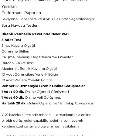
Yayınları
Performans Raporları
Seviyene Göre Ders ve Konu Bazında Seçebileceğin
Soru Havuzu Testleri
Birebir Rehberlik Paketinde Neler Var?
5 Adet Test
Sınav Kaygısı Ölçeği
Öğrenme Stilleri
Çalışma Davranışı Değerlendirme Envanteri
Burdon Dikkat Testi
Akademik Benlik Kavramı Ölçeği
10 Adet Öğrencilere Yönelik Eğitim
10 Adet Velilere Yönelik Eğitim
Rehberlik Uzmanıyla Birebir Online Görüşmeler
1 Adet 40 dk.
Online Öğrenci Görüşmesi
1 Adet 40 dk.
Online Veli Görüşmesi
Haftalık 20 dk.
Online Öğrenci ve Veli Takip Görüşmesi
YKS hazırlık sürecinde rehberlik uzmanlarımızla online
birebir görüşmeler yapabilir, hedefini belirleyerek
kendine özel çalışma p
rogramı hazırlayabilirsin.