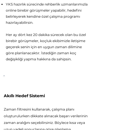
YKS hazırlık sürecinde rehberlik uzmanlarımızla
online birebir görüşmeler yapabilir, hedefini
belirleyerek kendine özel çalışma programı
hazırlayabilirsin.
Her ay dört kez 20 dakika sürecek olan bu özel
birebir görüşmeler, koçluk ekibimizle iletişime
geçerek senin için en uygun zaman dilimine
göre planlanacaktır. İstediğin zaman koç
değişikliği yapma hakkına da sahipsin.
Platform Özellikleri
Akıllı Hede
f Sistemi
Z
aman filtresini kullanarak, çalışma planı
oluşturulurken dikkate alınacak başarı verilerinin
zaman aralığını seçebilirsiniz. Böylece kısa veya
uzun vadeli sonuçlarına göre planlama