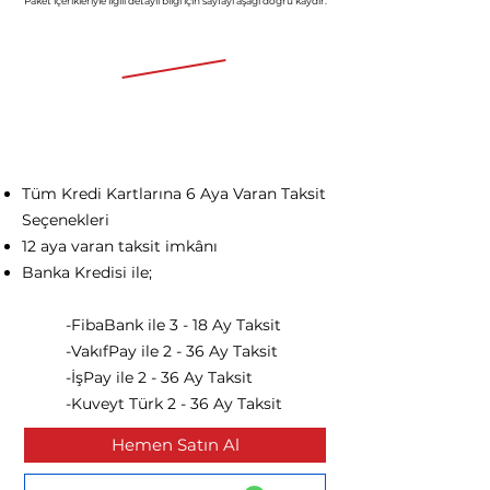
Paket içerikleriyle ilgili detaylı bil
gi için
say
fayı aşağı doğru kaydır.
Aylık 9481 TL'den başlayan fiyatlarla
167.980 TL
83.990 TL
Tüm Kredi Kartlarına 6 Aya Varan Taksit
Seçenekleri
12 aya varan taksit imkânı​
Banka Kredisi ile;
-FibaBank ile 3 - 18 Ay Taksit
-VakıfPay ile 2 - 36 Ay Taksit
-İşPay ile 2 - 36 Ay Taksit
-Kuveyt Türk 2 - 36 Ay Taksit
Hemen Satın Al