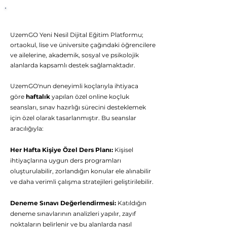
UzemGO
Birebir
Rehberlik Desteği
UzemGO Yeni Nesil Dijital Eğitim Platformu;
ortaokul, lise ve üniversite çağındaki öğrencilere
ve ailelerine, akademik, sosyal ve psikolojik
alanlarda kapsamlı destek sağlamaktadır.
UzemGO'nun deneyimli koçlarıyla ihtiyaca
göre
haftalık
yapılan özel online koçluk
seansları, sınav hazırlığı sürecini desteklemek
için özel olarak tasarlanmıştır. Bu seanslar
aracılığıyla:
Her Hafta Kişiye Özel Ders Planı:
Kişisel
ihtiyaçlarına uygun ders programları
oluşturulabilir, zorlandığın konular ele alınabilir
ve daha verimli çalışma stratejileri geliştirilebilir.
Deneme Sınavı Değerlendirmesi:
Katıldığın
deneme sınavlarının analizleri yapılır, zayıf
noktaların belirlenir ve bu alanlarda nasıl