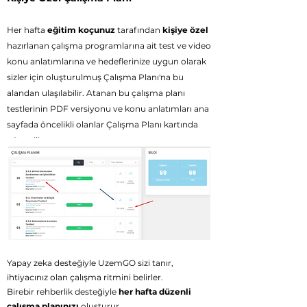
Her haft
a
eğitim koçunuz
tarafından
kişiye özel
hazırlanan çalışma programlarına ait
test ve video
konu anlatımlarına ve h
edeflerinize uygun olarak
sizler için oluşturulmuş Çalışma Planı'na bu
alandan ulaşılabilir. Atanan bu çalışma planı
testlerinin PDF versiyonu ve konu anlatımları ana
sayfada öncelikli olanlar Çalışma Planı kartında
gösterilir.
Yeşil düğmeye tıklandığında ata
nan teste giriş
yapabilirsiniz.
Yapay zeka desteğiyle UzemGO sizi tanır,
ihtiyacınız olan çalışma ritmini belirler.
Birebir rehberlik desteğiyle
her hafta düzenli
çalışma planınızı
oluşturur.