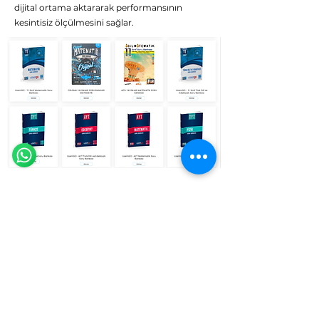
dijital ortama aktararak performansının
kesintisiz ölçülmesini sağlar.
Eğitim Danışmanına Sor
Online
🗓️ Çalışma Saatleri: Hergün 9:00 - 23:59
Tekrar Sepeti
UzemGO yaptığın tüm çalışmaları takip eder.
Ödevlerde çözdüğün sorulardan tut deneme
sınavlarına ve hatta basılı kitaplarına kadar inceler.
Yanlışlarını sepette biriktirir. Tekrar sepetini boş
tutmak senin elinde, yanlışlarını çöz, sepetini
temizle !