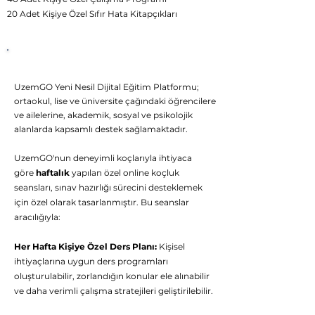
20 Adet Kişiye Özel Sıfır Hata Kitapçıkları
UzemGO
Birebir
Rehberlik Desteği
UzemGO Yeni Nesil Dijital Eğitim Platformu;
ortaokul, lise ve üniversite çağındaki öğrencilere
ve ailelerine, akademik, sosyal ve psikolojik
alanlarda kapsamlı destek sağlamaktadır.
UzemGO'nun deneyimli koçlarıyla ihtiyaca
göre
haftalık
yapılan özel online koçluk
seansları, sınav hazırlığı sürecini desteklemek
için özel olarak tasarlanmıştır. Bu seanslar
aracılığıyla:
Her Hafta Kişiye Özel Ders Planı:
Kişisel
ihtiyaçlarına uygun ders programları
oluşturulabilir, zorlandığın konular ele alınabilir
ve daha verimli çalışma stratejileri geliştirilebilir.
👋 Hoş geldiniz! Size