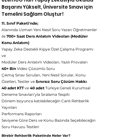
Başarını Yükselt, Üniversite Sınavı için
Temelini Sağlam Oluştur!
11. Sınıf Paketi'nde;
Alanında Uzman Yeni Nesil Soru Yazarı Öğretmenler
ile
700+ Saat Ders Anlatım Videoları (Modüler
Konu Anlatım)
Yapay Zeka Destekli Kişiye Özel Çalışma Programı
ve
Modüler Ders Anlatım Videoları, Yazılı Provaları
40+ Bin
Video Çözümlü Soru
Çıkmış Sınav Soruları, Yeni Nesil Sorular, Konu
Özetleri, Testler ve
Sınırsız Soru Çözüm Hakkı
40 adet KTT
ve
40 adet
Türkiye Geneli Kurumsal
Deneme Sınavları’yla Sıralama Tespiti
Dönem boyunca katılabileceğin Canlı Rehberlik
Yayınları
Performans Raporları
Seviyene Göre Ders ve Konu Bazında Seçebileceğin
Soru Havuzu Testleri
Birebir Rehberlik Paketinde Neler Var?