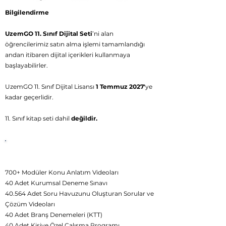
Bilgilendirme
UzemGO 11. Sınıf Dijital Seti
’ni alan
öğrencilerimiz satın alma işlemi tamamlandığı
andan itibaren dijital içerikleri kullanmaya
başlayabilirler.
UzemGO 11. Sınıf Dijital Lisansı
1 Temmuz 2027'
ye
kadar geçerlidir.
11. Sınıf kitap seti dahil
değildir.
UzemGO
11.Sınıf Plus Dijital
İçerikleri
700+ Modüler Konu Anlatım Videoları
40 Adet Kurumsal Deneme Sınavı
40.564 Adet Soru Havuzunu Oluşturan Sorular ve
Çözüm Videoları
40 Adet Branş Denemeleri (KTT)
40 Adet Kişiye Özel Çalışma Programı