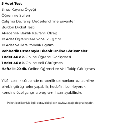
5 Adet Test
Sınav Kaygısı Ölçeği
Öğrenme Stilleri
Çalışma Davranışı Değerlendirme Envanteri
Burdon Dikkat Testi
Akademik Benlik Kavramı Ölçeği
10 Adet Öğrencilere Yönelik Eğitim
10 Adet Velilere Yönelik Eğitim
Rehberlik Uzmanıyla Birebir Online Görüşmeler
1 Adet 40 dk.
Online Öğrenci Görüşmesi
1 Adet 40 dk.
Online Veli Görüşmesi
Haftalık 20 dk.
Online Öğrenci ve Veli Takip Görüşmesi
YKS hazırlık sürecinde rehberlik uzmanlarımızla online
birebir görüşmeler yapabilir, hedefini belirleyerek
kendine özel çalışma p
rogramı hazırlayabilirsin.
Paket içerikleriyle ilgili detaylı bil
gi için
say
fayı aşağı doğru kaydır.
Aylık 5191 TL'den başlayan fiyatlarla
91.980 TL
45.990 TL