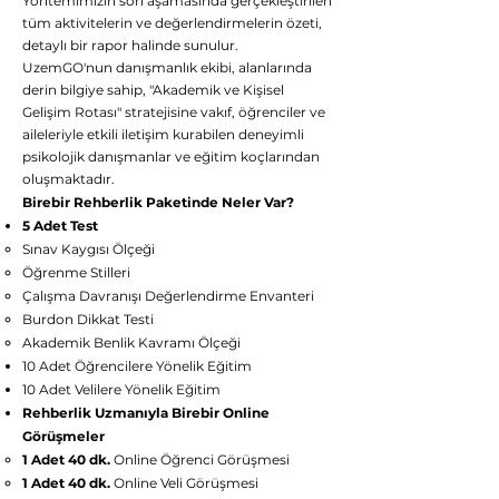
Yöntemimizin son aşamasında gerçekleştirilen
tüm aktivitelerin ve değerlendirmelerin özeti,
detaylı bir rapor halinde sunulur.
UzemGO'nun danışmanlık ekibi, alanlarında
derin bilgiye sahip, "Akademik ve Kişisel
Gelişim Rotası" stratejisine vakıf, öğrenciler ve
aileleriyle etkili iletişim kurabilen deneyimli
psikolojik danışmanlar ve eğitim koçlarından
oluşmaktadır.
Birebir Rehberlik Paketinde Neler Var?
5 Adet Test
Sınav Kaygısı Ölçeği
Öğrenme Stilleri
Çalışma Davranışı Değerlendirme Envanteri
Burdon Dikkat Testi
Akademik Benlik Kavramı Ölçeği
10 Adet Öğrencilere Yönelik Eğitim
10 Adet Velilere Yönelik Eğitim
Rehberlik Uzmanıyla Birebir Online
Görüşmeler
1 Adet 40 dk.
Online Öğrenci Görüşmesi
1 Adet 40 dk.
Online Veli Görüşmesi