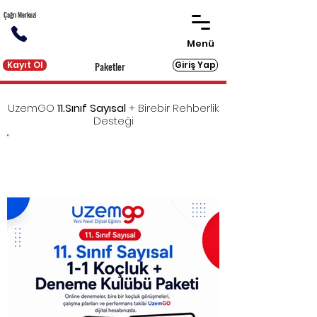
Çağrı Merkezi
Menü
Kayıt Ol
Giriş Yap
Paketler
UzemGO
11.Sınıf
Sayısal
+ Birebir Rehberlik
Desteği
YKS'ye eksiksiz hazırlık için gereken tüm dijital ve
basılı kaynakları sunan UzemGO'ya
birebir
rehberlik desteği
eklendi!