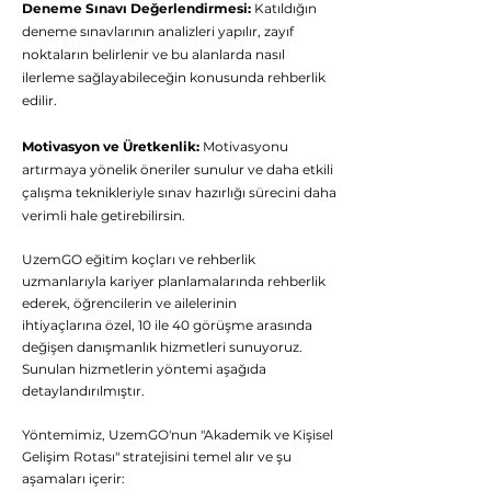
Deneme Sınavı Değerlendirmesi:
Katıldığın
nasıl yardımcı
deneme sınavlarının analizleri yapılır, zayıf
olabiliriz?
noktaların belirlenir ve bu alanlarda nasıl
ilerleme sağlayabileceğin konusunda rehberlik
edilir.
Hergün 09:00-23:59 saatleri arasında
WhatsApp üzerinden bizimle iletişime
geçebilirsiniz.
Motivasyon ve Üretkenlik:
Motivasyonu
artırmaya yönelik öneriler sunulur ve daha etkili
Eğitim Danışmanına
çalışma teknikleriyle sınav hazırlığı sürecini daha
verimli hale getirebilirsin.
Sor
Tap to chat
UzemGO eğitim koçları ve rehberlik
uzmanlarıyla kariyer planlamalarında rehberlik
ederek, öğrencilerin ve ailelerinin
ihtiyaçlarına özel, 10 ile 40 görüşme arasında
değişen danışmanlık hizmetleri sunuyoruz.
Sunulan hizmetlerin yöntemi aşağıda
detaylandırılmıştır.
Yöntemimiz, UzemGO'nun "Akademik ve Kişisel
Gelişim Rotası" stratejisini temel alır ve şu
aşamaları içerir: