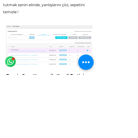
tutmak senin elinde, yanlışlarını çöz, sepetini
temizle !
Eğitim Danışmanına Sor
Online
🗓️ Çalışma Saatleri: Hergün 9:00 - 23:59
Zengin Soru Havuzu ile Kendi Testini
Oluştur
Türkiye’nin En Güçlü Kitap ve Test Yayıncılarından
1200'den fazla kitap
içeriğiyle 5.Sınıftan 12.Sınıfa
kadar
1.820.000
adet video çözümlü soru seni
bekliyor. Kişiye özel sınırsız testler oluşturup video
çözüm ve konu anlatımları ile konuları tekrar edip
pekiştirebilirsin. Yani ihtiyacın olan konular
hakkında, istediğin zorlukta ve miktarda soru
hazırlayabilme ve çözebilme hakkına sahipsin.