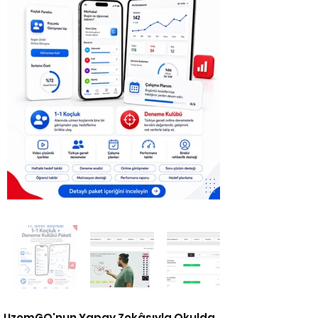
UzemGO'nun Yapay Zekâsıyla Okulda