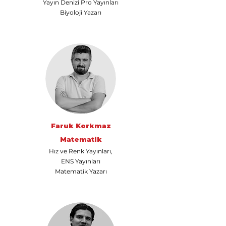
Yayın Denizi Pro Yayınları
nasıl yardımcı
Biyoloji Yazarı
olabiliriz?
Hergün 09:00-23:59 saatleri arasında
WhatsApp üzerinden bizimle iletişime
geçebilirsiniz.
Eğitim Danışmanına
Sor
Tap to chat
Faruk Korkmaz
Matematik
Hız ve Renk Yayınları,
ENS Yayınları
Matematik Yazarı