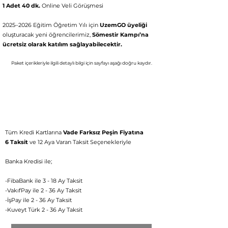
1 Adet 40 dk.
Online Veli Görüşmesi
2025–2026 Eğitim Öğretim Yılı için
UzemGO üyeliği
oluşturacak yeni öğrencilerimiz,
Sömestir Kampı’na
ücretsiz olarak katılım sağlayabilecektir.
Paket içerikleriyle ilgili detaylı bil
gi için
say
fayı aşağı doğru kaydır.
Aylık 336 TL'den
başlayan fiyatlarla
3.000 TL
Tüm Kredi Kartlarına
Vade Farksız Peşin Fiyatına
6 Taksit
ve 12 Aya Varan Taksit Seçenekleriyle
Banka Kredisi ile;
-FibaBank ile 3 - 18 Ay Taksit
-VakıfPay ile 2 - 36 Ay Taksit
-İşPay ile 2 - 36 Ay Taksit
-Kuveyt Türk 2 - 36 Ay Taksit