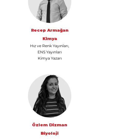
Recep Armağan
Kimya
Hız ve Renk Yayınları,
ENS Yayınları
Kimya Yazarı
Özlem Dizman
👋 Hoş geldiniz! Size
Biyoloji