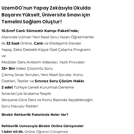
UzemGO'nun Yapay Zekâsıyla Okulda
Başarını Yükselt, Üniversite Sınavı için
Temelini Sağlam Oluştur!
10.Sınıf Canlı Sömestir Kampı Paketi'nde;
Alanında Uzman Yeni Nesil Soru Yazarı Öğretmenler
ile
32 Saat
Online,
Canlı
ve Etkileşimli Dersler
Yapay Zeka Destekli Kişiye Özel Çalışma Programı
ve
Modüler Ders Anlatım Videoları, Yazılı Provaları
35+ Bin
Video Çözümlü Soru
Çıkmış Sınav Soruları, Yeni Nesil Sorular, Konu
Özetleri, Testler ve
Sınırsız Soru Çözüm Hakkı
2 adet
Türkiye Geneli Kurumsal Deneme
Sınavları’yla Sıralama Tespiti
Seviyene Göre Ders ve Konu Bazında Seçebileceğin
Soru Havuzu Testleri
Birebir Rehberlik Paketinde Neler Var?
Rehberlik Uzmanıyla Birebir Online Görüşmeler
1 Adet 40 dk.
Online Öğrenci Görüşmesi