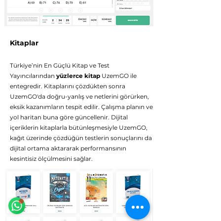
Kitaplar
Türkiye’nin En Güçlü Kitap ve Test
Yayıncılarından
yüzlerce kitap
UzemGO ile
entegredir. Kitaplarını çözdükten sonra
UzemGO'da doğru-yanlış ve netlerini görürken,
eksik kazanımların tespit edilir. Çalışma planın ve
yol haritan buna göre güncellenir. Dijital
içeriklerin kitaplarla bütünleşmesiyle UzemGO,
kağıt üzerinde çözdüğün testlerin sonuçlarını da
dijital ortama aktararak performansının
kesintisiz ölçülmesini sağlar.
Eğitim Danışmanına Sor
Online
🗓️ Çalışma Saatleri: Hergün 9:00 - 23:59