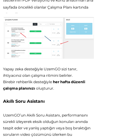
testlerinin PDF versiyonu ve konu anlatımları ana
sayfada öncelikli olanlar Çalışma Planı kartında
gösterilir.
Yeşil düğmeye tıklandığında ata
nan teste giriş
yapabilirsiniz.
Yapay zeka desteğiyle UzemGO sizi tanır,
ihtiyacınız olan çalışma ritmini belirler.
Birebir rehberlik desteğiyle
her hafta düzenli
çalışma planınızı
oluşturur.
Akıllı Soru Asistanı
UzemGO’un Akıllı Soru Asistanı, performansını
sürekli izleyerek eksik olduğun konuları anında
tespit eder ve yanlış yaptığın veya boş bıraktığın
soruların
video çözümünü izlerken bu