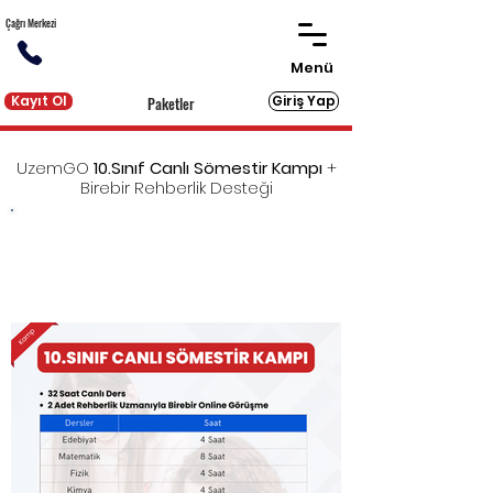
Çağrı Merkezi
Menü
Kayıt Ol
Giriş Yap
Paketler
UzemGO
10.Sınıf Canlı Sömestir Kampı
+
Birebir Rehberlik Desteği
YKS'ye eksiksiz hazırlık için gereken tüm dijital ve
basılı kaynakları sunan UzemGO'ya
birebir
rehberlik desteği
eklendi!