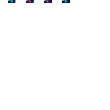
Tekrar Sepeti
UzemGO yaptığın tüm çalışmaları takip eder.
Ödevlerde çözdüğün sorulardan tut deneme
sınavlarına ve hatta basılı kitaplarına kadar inceler.
Yanlışlarını sepette biriktirir. Tekrar sepetini boş
tutmak senin elinde, yanlışlarını çöz, sepetini
temizle !