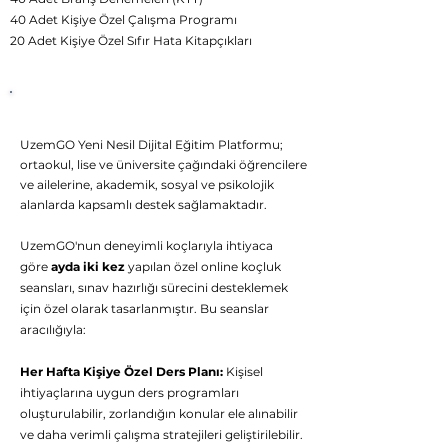
40 Adet Kişiye Özel Çalışma Programı
20 Adet Kişiye Özel Sıfır Hata Kitapçıkları
UzemGO
Birebir
Rehberlik Desteği
UzemGO Yeni Nesil Dijital Eğitim Platformu;
ortaokul, lise ve üniversite çağındaki öğrencilere
ve ailelerine, akademik, sosyal ve psikolojik
alanlarda kapsamlı destek sağlamaktadır.
UzemGO'nun deneyimli koçlarıyla ihtiyaca
göre
ayda iki kez
yapılan özel online koçluk
seansları, sınav hazırlığı sürecini desteklemek
için özel olarak tasarlanmıştır. Bu seanslar
aracılığıyla:
Her Hafta Kişiye Özel Ders Planı:
Kişisel
ihtiyaçlarına uygun ders programları
oluşturulabilir, zorlandığın konular ele alınabilir
👋 Hoş geldiniz! Size
ve daha verimli çalışma stratejileri geliştirilebilir.