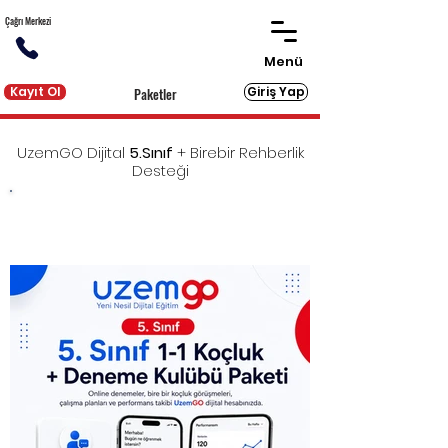
Çağrı Merkezi
Menü
Kayıt Ol
Giriş Yap
Paketler
UzemGO Dijital
5.Sınıf
+ Birebir Rehberlik
Desteği
LGS'ye eksiksiz hazırlık için gereken tüm dijital ve
basılı kaynakları sunan UzemGO'ya
birebir
rehberlik desteği
eklendi!