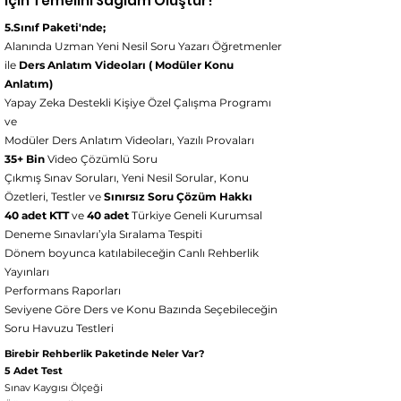
için Temelini Sağlam Oluştur!
5.Sınıf Paketi'nde;
Alanında Uzman Yeni Nesil Soru Yazarı Öğretmenler
ile
Ders Anlatım Videoları ( Modüler Konu
Anlatım)
Yapay Zeka Destekli Kişiye Özel Çalışma Programı
ve
Modüler Ders Anlatım Videoları, Yazılı Provaları
35+ Bin
Video Çözümlü Soru
Çıkmış Sınav Soruları, Yeni Nesil Sorular, Konu
Özetleri, Testler ve
Sınırsız Soru Çözüm Hakkı
40 adet KTT
ve
40 adet
Türkiye Geneli Kurumsal
Deneme Sınavları’yla Sıralama Tespiti
Dönem boyunca katılabileceğin Canlı Rehberlik
Yayınları
Performans Raporları
Seviyene Göre Ders ve Konu Bazında Seçebileceğin
Soru Havuzu Testleri
Birebir Rehberlik Paketinde Neler Var?
5 Adet Test
Sınav Kaygısı Ölçeği