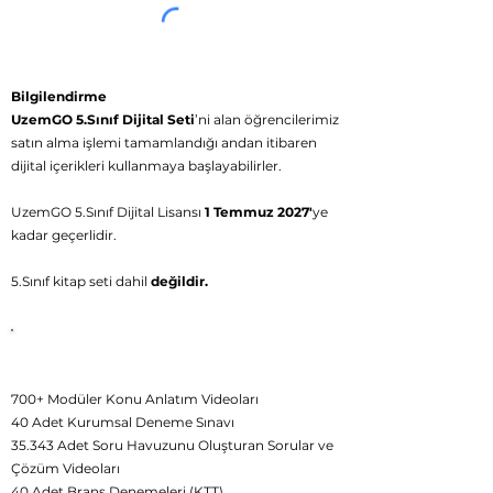
Bilgilendirme
UzemGO 5.Sınıf Dijital Seti
’ni alan öğrencilerimiz
satın alma işlemi tamamlandığı andan itibaren
dijital içerikleri kullanmaya başlayabilirler.
UzemGO 5.Sınıf Dijital Lisansı
1 Temmuz 2027'
ye
kadar geçerlidir.
5.Sınıf kitap seti dahil
değildir.
UzemGO 5.Sınıf
Dijital
İçerikleri
700+ Modüler Konu Anlatım Videoları
40 Adet Kurumsal Deneme Sınavı
35.343 Adet Soru Havuzunu Oluşturan Sorular ve
Çözüm Videoları
40 Adet Branş Denemeleri (KTT)