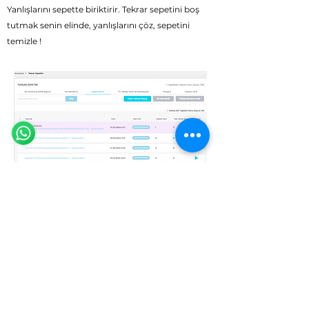
Yanlışlarını sepette biriktirir. Tekrar sepetini boş
tutmak senin elinde, yanlışlarını çöz, sepetini
temizle !
Eğitim Danışmanına Sor
Online
🗓️ Çalışma Saatleri: Hergün 9:00 - 23:59
Zengin Soru Havuzu ile Kendi Testini
Oluştur
Türkiye’nin En Güçlü Kitap ve Test Yayıncılarından
1200'den fazla kitap
içeriğiyle 5.Sınıftan 12.Sınıfa
kadar
1.820.000
adet video çözümlü soru seni
bekliyor. Kişiye özel sınırsız testler oluşturup video
çözüm ve konu anlatımları ile konuları tekrar edip
pekiştirebilirsin. Yani ihtiyacın olan konular
hakkında, istediğin zorlukta ve miktarda soru