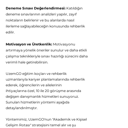
nasıl yardımcı
Deneme Sınavı Değerlendirmesi:
Katıldığın
olabiliriz?
deneme sınavlarının analizleri yapılır, zayıf
noktaların belirlenir ve bu alanlarda nasıl
ilerleme sağlayabileceğin konusunda rehberlik
Hergün 09:00-23:59 saatleri arasında
WhatsApp üzerinden bizimle iletişime
edilir.
geçebilirsiniz.
Motivasyon ve Üretkenlik:
Motivasyonu
Eğitim Danışmanına
artırmaya yönelik öneriler sunulur ve daha etkili
Sor
çalışma teknikleriyle sınav hazırlığı sürecini daha
verimli hale getirebilirsin.
Tap to chat
UzemGO eğitim koçları ve rehberlik
uzmanlarıyla kariyer planlamalarında rehberlik
ederek, öğrencilerin ve ailelerinin
ihtiyaçlarına özel, 10 ile 20 görüşme arasında
değişen danışmanlık hizmetleri sunuyoruz.
Sunulan hizmetlerin yöntemi aşağıda
detaylandırılmıştır.
Yöntemimiz, UzemGO'nun "Akademik ve Kişisel
Gelişim Rotası" stratejisini temel alır ve şu