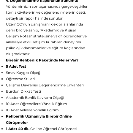
4. Değerlendirme Raporunun Sunumu:
Yöntemimizin son aşamasında gerçekleştirilen
tüm aktivitelerin ve değerlendirmelerin özeti,
detaylı bir rapor halinde sunulur.
UzemGO'nun danışmanlık ekibi, alanlarında
derin bilgiye sahip, "Akademik ve Kişisel
Gelişim Rotası" stratejisine vakıf, öğrenciler ve
aileleriyle etkili iletişim kurabilen deneyimli
psikolojik danışmanlar ve eğitim koçlarından
oluşmaktadır.
Birebir Rehberlik Paketinde Neler Var?
5 Adet Test
Sınav Kaygısı Ölçeği
Öğrenme Stilleri
Çalışma Davranışı Değerlendirme Envanteri
Burdon Dikkat Testi
Akademik Benlik Kavramı Ölçeği
10 Adet Öğrencilere Yönelik Eğitim
10 Adet Velilere Yönelik Eğitim
Rehberlik Uzmanıyla Birebir Online
Görüşmeler
1 Adet 40 dk.
Online Öğrenci Görüşmesi