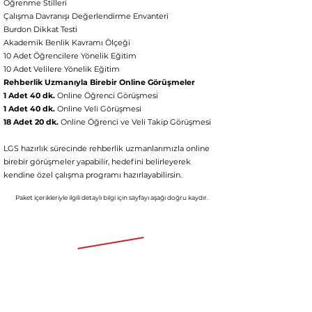
Öğrenme Stilleri
Çalışma Davranışı Değerlendirme Envanteri
Burdon Dikkat Testi
Akademik Benlik Kavramı Ölçeği
10 Adet Öğrencilere Yönelik Eğitim
10 Adet Velilere Yönelik Eğitim
Rehberlik Uzmanıyla Birebir Online Görüşmeler
1 Adet 40 dk.
Online Öğrenci Görüşmesi
1 Adet 40 dk.
Online Veli Görüşmesi
18 Adet 20 dk.
Online Öğrenci ve Veli Takip Görüşmesi
LGS hazırlık sürecinde rehberlik uzmanlarımızla online
birebir görüşmeler yapabilir, hedefini belirleyerek
kendine özel çalışma p
rogramı hazırlayabilirsin.
Paket içerikleriyle ilgili detaylı bil
gi için
say
fayı aşağı doğru kaydır.
Aylık 5191 TL'den başlayan fiyatlarla
91.980 TL
45.990 TL