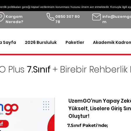
enlik politikaları gereği kişisel verilerinizin korunması hususu önem arz etmektedir. Konuyla ilgili
Kargom
0850 307 80
info@uzemgo
Nerede?
78
m
a Sayfa
2026 Bursluluk
Paketler
Akademik Kadro
O Plus
7.Sınıf
+ Birebir Rehberlik
ereken tüm dijital ve basılı kaynakları sunan UzemGO'ya
bi
UzemGO'nun Yapay Zekâ
Yükselt, Liselere Giriş S
Oluştur!
7.Sınıf Paketi'nde;