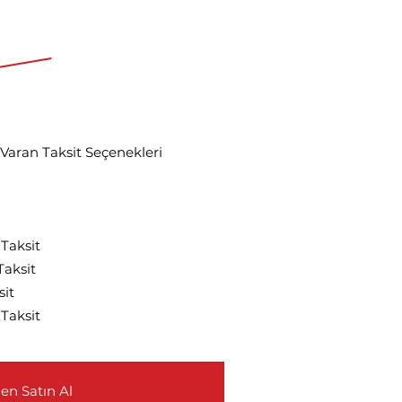
n başlayan fiyatlarla
.980 TL
990 TL
Varan Taksit Seçenekleri
 Taksit
Taksit
sit
 Taksit
n Satın Al