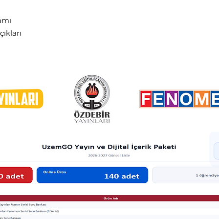
amı
çıkları
rikleri