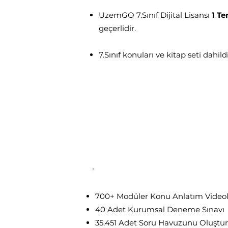
UzemGO 7.Sınıf Dijital Lisansı
1 T
geçerlidir.
7.Sınıf konuları ve kitap seti dahildi
UzemGO 7.Sınıf
Plus Dijital
İçe
700+ Modüler Konu Anlatım Videol
40 Adet Kurumsal Deneme Sınavı
35.451 Adet Soru Havuzunu Oluştur