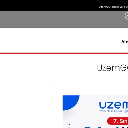
UzemGO gizlilik ve güv
An
UzemG
LGS'ye eksiksiz hazırlık için g