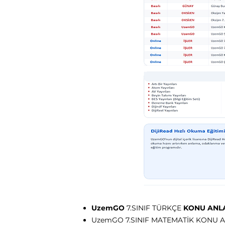
UzemGO
7.SINIF TÜRKÇE
KONU ANL
UzemGO 7.SINIF MATEMATİK KONU A