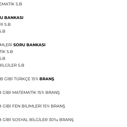
EMATİK S.B
U BANKASI
İ S.B
S.B
İMLERİ
SORU BANKASI
TİK S.B
S.B
BİLGİLER S.B
B GİBİ TÜRKÇE 15'li
BRANŞ
B GİBİ MATEMATİK 15'li BRANŞ
 GİBİ FEN BİLİMLERİ 15'li BRANŞ
B GİBİ SOSYAL BİLGİLER 30'lu BRANŞ