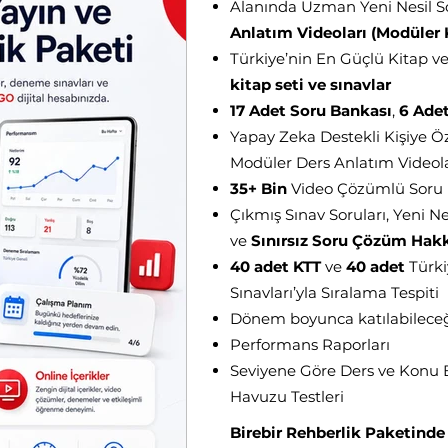
Alanında Uzman Yeni Nesil S
Anlatım Videoları (Modüler
Türkiye’nin En Güçlü Kitap ve
kitap seti ve sınavlar
17 Adet Soru Bankası
,
6 Adet
Yapay Zeka Destekli Kişiye Ö
Modüler Ders Anlatım Videoları
35+ Bin
Video Çözümlü Soru
Çıkmış Sınav Soruları, Yeni Ne
ve
Sınırsız Soru Çözüm Hak
40 adet KTT
ve
40 adet
Türki
Sınavları’yla Sıralama Tespiti
Dönem boyunca katılabileceği
Performans Raporları
Seviyene Göre Ders ve Konu 
Havuzu Testleri
Birebir Rehberlik Paketinde