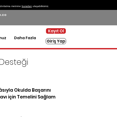
 aydınlatma metnine
buradan
ulaşabilirsiniz.
.co
Kayıt Ol
muz
Daha Fazla
Giriş Yap
 Desteği
rebir rehberlik desteği
eklendi!
sıyla Okulda Başarını
ınavı için Temelini Sağlam