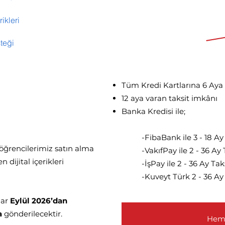
ikleri
Aylık 9481 TL'de
167
teği
83.
Tüm Kredi Kartlarına 6 Aya 
12 aya varan taksit imkânı​
Banka Kredisi ile;
-FibaBank ile 3 - 18 Ay
 öğrencilerimiz satın alma
-VakıfPay ile 2 - 36 Ay 
dijital içerikleri
-İşPay ile 2 - 36 Ay Tak
-Kuveyt Türk 2 - 36 Ay
lar
Eylül 2026’dan
a
gönderilecektir.
Heme