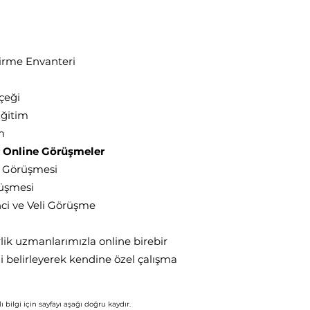
irme Envanteri
çeği
Eğitim
m
r Online Görüşmeler
i Görüşmesi
rüşmesi
ci ve Veli Görüşme
lik uzmanlarımızla online birebir
i belirleyerek kendine özel çalışma
ı bil
gi için
say
fayı aşağı doğru kaydır.