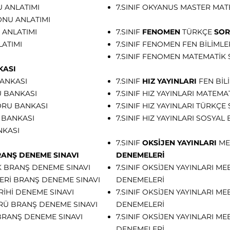
U ANLATIMI
7.SINIF OKYANUS MASTER MAT
ONU ANLATIMI
 ANLATIMI
7.SINIF
FENOMEN
TÜRKÇE
SOR
LATIMI
7.SINIF FENOMEN FEN BİLİMLER
7.SINIF FENOMEN MATEMATİK 
KASI
BANKASI
7.SINIF
HIZ YAYINLARI
FEN BİL
U BANKASI
7.SINIF HIZ YAYINLARI MATEMA
SORU BANKASI
7.SINIF HIZ YAYINLARI TÜRKÇE 
 BANKASI
7.SINIF HIZ YAYINLARI SOSYAL 
NKASI
7.SINIF
OKSİJEN YAYINLARI
ME
ANŞ DENEME SINAVI
DENEMELERİ
 BRANŞ DENEME SINAVI
7.SINIF OKSİJEN YAYINLARI ME
ERİ BRANŞ DENEME SINAVI
DENEMELERİ
RİHİ DENEME SINAVI
7.SINIF OKSİJEN YAYINLARI MEB
RÜ BRANŞ DENEME SINAVI
DENEMELERİ
BRANŞ DENEME SINAVI
7.SINIF OKSİJEN YAYINLARI ME
DENEMELERİ​