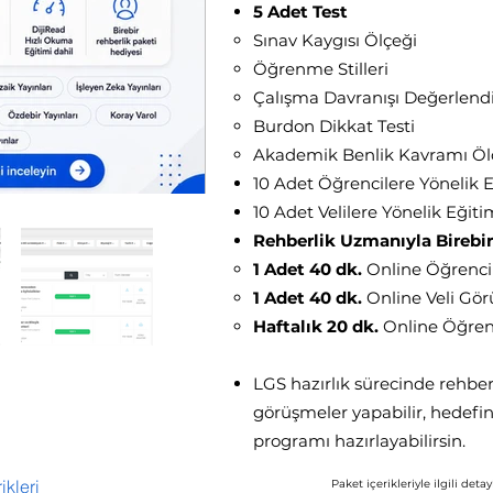
5 Adet Test
Sınav Kaygısı Ölçeği
Öğrenme Stilleri
Çalışma Davranışı Değerlend
Burdon Dikkat Testi
Akademik Benlik Kavramı Öl
10 Adet Öğrencilere Yönelik 
10 Adet Velilere Yönelik Eğiti
Rehberlik Uzmanıyla Birebi
1 Adet 40 dk.
Online Öğrenc
1 Adet 40 dk.
Online Veli Gö
Haftalık 20 dk.
Online Öğren
LGS hazırlık sürecinde rehber
görüşmeler yapabilir, hedefin
p
rogramı hazırlayabilirsin.
ikleri
Paket içerikleriyle ilgili detayl