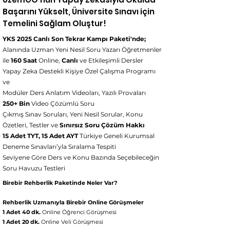
Başarını Yükselt, Üniversite Sınavı için
Temelini Sağlam Oluştur!
YKS 2025 Canlı Son Tekrar Kampı Paketi'nde;
Alanında Uzman Yeni Nesil Soru Yazarı Öğretmenler
ile
160 Saat
Online,
Canlı
ve Etkileşimli Dersler
Yapay Zeka Destekli Kişiye Özel Çalışma Programı
ve
Modüler Ders Anlatım Videoları, Yazılı Provaları
250+ Bin
Video Çözümlü Soru
Çıkmış Sınav Soruları, Yeni Nesil Sorular, Konu
Özetleri, Testler ve
Sınırsız Soru Çözüm Hakkı
15 Adet TYT, 15 Adet AYT
Türkiye Geneli Kurumsal
Deneme Sınavları’yla Sıralama Tespiti
Seviyene Göre Ders ve Konu Bazında Seçebileceğin
Soru Havuzu Testleri
Birebir Rehberlik Paketinde Neler Var?
Rehberlik Uzmanıyla Birebir Online Görüşmeler
1 Adet 40 dk.
Online Öğrenci Görüşmesi
1 Adet 20 dk.
Online Veli Görüşmesi