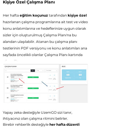
Kişiye Özel Çalışma Planı
Her haft
a
eğitim koçunuz
tarafından
kişiye özel
hazırlanan çalışma programlarına ait
test ve video
konu anlatımlarına ve h
edeflerinize uygun olarak
sizler için oluşturulmuş Çalışma Planı'na bu
alandan ulaşılabilir. Atanan bu çalışma planı
testlerinin PDF versiyonu ve konu anlatımları ana
sayfada öncelikli olanlar Çalışma Planı kartında
gösterilir.
Yeşil düğmeye tıklandığında ata
nan teste giriş
yapabilirsiniz.
Yapay zeka desteğiyle UzemGO sizi tanır,
ihtiyacınız olan çalışma ritmini belirler.
Birebir rehberlik desteğiyle
her hafta düzenli