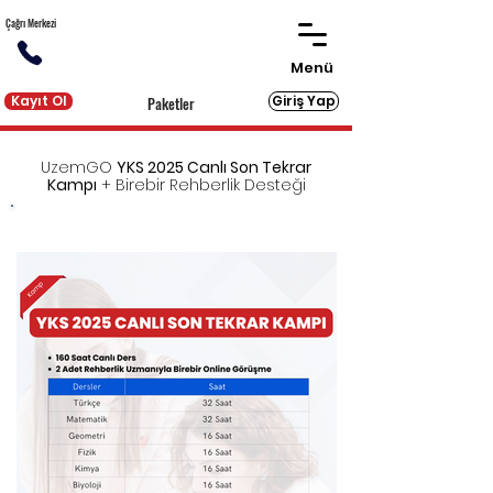
Çağrı Merkezi
Menü
Kayıt Ol
Giriş Yap
Paketler
UzemGO
YKS 2025 Canlı Son Tekrar
Kampı
+ Birebir Rehberlik Desteği
YKS'ye eksiksiz hazırlık için gereken tüm dijital ve
basılı kaynakları sunan UzemGO'ya
birebir
rehberlik desteği
eklendi!