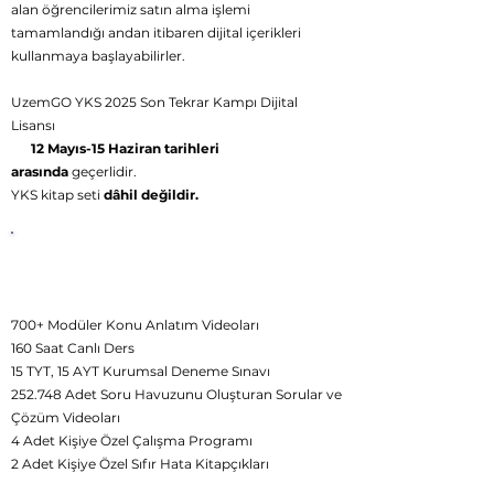
alan öğrencilerimiz satın alma işlemi
tamamlandığı andan itibaren dijital içerikleri
kullanmaya başlayabilirler.
UzemGO YKS 2025 Son Tekrar Kampı Dijital
Lisansı
12 Mayıs-15 Haziran tarihleri
arasında
geçerlidir.
YKS kitap seti
dâhil değildir.
UzemGO
YKS 2025 Canlı Son Tekrar
Kampı Dijital
İçerikleri
700+ Modüler Konu Anlatım Videoları
160 Saat Canlı Ders
15 TYT, 15 AYT Kurumsal Deneme Sınavı
252.748 Adet Soru Havuzunu Oluşturan Sorular ve
Çözüm Videoları
4 Adet Kişiye Özel Çalışma Programı
2 Adet Kişiye Özel Sıfır Hata Kitapçıkları