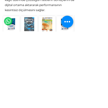
Eğitim Danışmanına Sor
dijital ortama aktararak performansının
Online
kesintisiz ölçülmesini sağlar.
🗓️ Çalışma Saatleri: Hergün 9:00 - 23:59
Tekrar Sepeti
UzemGO yaptığın tüm çalışmaları takip eder.
Ödevlerde çözdüğün sorulardan tut deneme
sınavlarına ve hatta basılı kitaplarına kadar inceler.
Yanlışlarını sepette biriktirir. Tekrar sepetini boş
tutmak senin elinde, yanlışlarını çöz, sepetini
temizle !