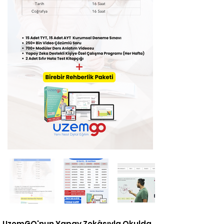
UzemGO'nun Yapay Zekâsıyla Okulda