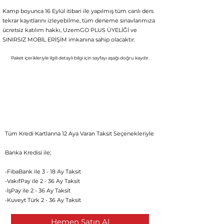
Kamp boyunca 16 Eylül itibari ile yapılmış tüm canlı ders
tekrar kayıtlarını izleyebilme, tüm deneme sınavlarımıza
ücretsiz katılım hakkı, UzemGO PLUS ÜYELİĞİ ve
SINIRSIZ MOBİL ERİŞİM imkanına sahip olacaktır.
Paket içerikleriyle ilgili detaylı bil
gi için
say
fayı aşağı doğru kaydır.
Aylık 897 TL'den
başlayan fiyatlarla
8000 TL
Tüm Kredi Kartlarına 12 Aya Varan Taksit Seçenekleriyle
Banka Kredisi ile;
-FibaBank ile 3 - 18 Ay Taksit
-VakıfPay ile 2 - 36 Ay Taksit
-İşPay ile 2 - 36 Ay Taksit
-Kuveyt Türk 2 - 36 Ay Taksit
Hemen Satın Al