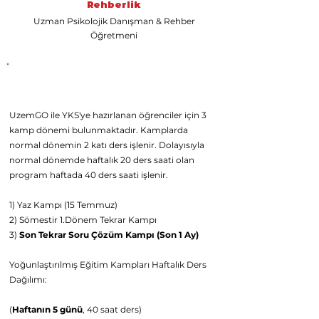
Rehberlik
Uzman Psikolojik Danışman & Rehber
Öğretmeni
Canlı Son Tekrar Kampı
Ders Programı
UzemGO ile YKS'ye hazırlanan öğrenciler için 3
kamp dönemi bulunmaktadır. Kamplarda
normal dönemin 2 katı ders işlenir. Dolayısıyla
normal dönemde haftalık 20 ders saati olan
program haftada 40 ders saati işlenir.
1) Yaz Kampı (15 Temmuz)
2) Sömestir 1.Dönem Tekrar Kampı
3)
Son Tekrar Soru Çözüm Kampı (Son 1 Ay)
Yoğunlaştırılmış Eğitim Kampları Haftalık Ders
Dağılımı:
(
Haftanın 5 günü
, 40 saat ders)