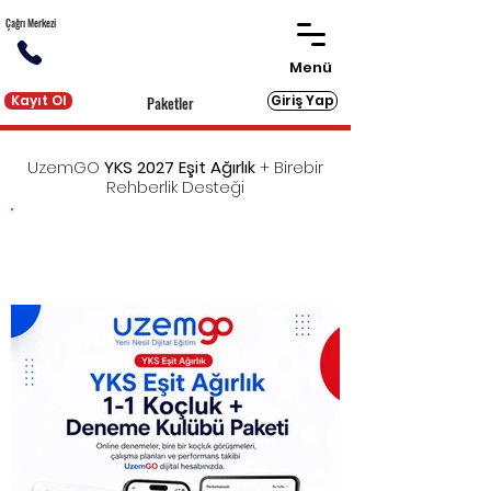
Çağrı Merkezi
Menü
Kayıt Ol
Giriş Yap
Paketler
UzemGO
YKS 2027 Eşit Ağırlık
+ Birebir
Rehberlik Desteği
YKS'ye eksiksiz hazırlık için gereken tüm dijital ve
basılı kaynakları sunan UzemGO'ya
birebir
rehberlik desteği
eklendi!