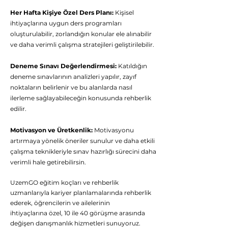
👋 Hoş geldiniz! Size
Her Hafta Kişiye Özel Ders Planı:
Kişisel
nasıl yardımcı
ihtiyaçlarına uygun ders programları
olabiliriz?
oluşturulabilir, zorlandığın konular ele alınabilir
ve daha verimli çalışma stratejileri geliştirilebilir.
Hergün 09:00-23:59 saatleri arasında
Deneme Sınavı Değerlendirmesi:
Katıldığın
WhatsApp üzerinden bizimle iletişime
deneme sınavlarının analizleri yapılır, zayıf
geçebilirsiniz.
noktaların belirlenir ve bu alanlarda nasıl
ilerleme sağlayabileceğin konusunda rehberlik
Eğitim Danışmanına
edilir.
Sor
Tap to chat
Motivasyon ve Üretkenlik:
Motivasyonu
artırmaya yönelik öneriler sunulur ve daha etkili
çalışma teknikleriyle sınav hazırlığı sürecini daha
verimli hale getirebilirsin.
UzemGO eğitim koçları ve rehberlik
uzmanlarıyla kariyer planlamalarında rehberlik
ederek, öğrencilerin ve ailelerinin
ihtiyaçlarına özel, 10 ile 40 görüşme arasında
değişen danışmanlık hizmetleri sunuyoruz.