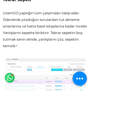
UzemGO yaptığın tüm çalışmaları takip eder.
Ödevlerde çözdüğün sorulardan tut deneme
sınavlarına ve hatta basılı kitaplarına kadar inceler.
Yanlışlarını sepette biriktirir. Tekrar sepetini boş
tutmak senin elinde, yanlışlarını çöz, sepetini
temizle !
Eğitim Danışmanına Sor
Online
🗓️ Çalışma Saatleri: Hergün 9:00 - 23:59
Zengin Soru Havuzu ile Kendi Testini
Oluştur
Türkiye’nin En Güçlü Kitap ve Test Yayıncılarından