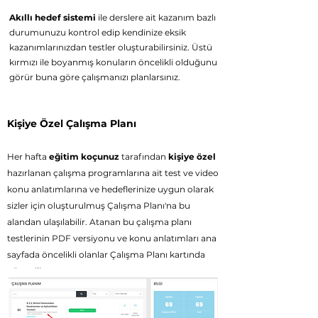
Akıllı hedef sistemi
ile derslere ait kazanım bazlı
durumunuzu kontrol edip kendinize eksik
kazanımlarınızdan testler oluşturabilirsiniz. Üstü
kırmızı ile boyanmış konuların öncelikli olduğunu
görür buna göre çalışmanızı planlarsınız.
Kişiye Özel Çalışma Planı
Her haft
a
eğitim koçunuz
tarafından
kişiye özel
hazırlanan çalışma programlarına ait
test ve video
konu anlatımlarına ve h
edeflerinize uygun olarak
sizler için oluşturulmuş Çalışma Planı'na bu
alandan ulaşılabilir. Atanan bu çalışma planı
testlerinin PDF versiyonu ve konu anlatımları ana
sayfada öncelikli olanlar Çalışma Planı kartında
gösterilir.
Yeşil düğmeye tıklandığında ata
nan teste giriş