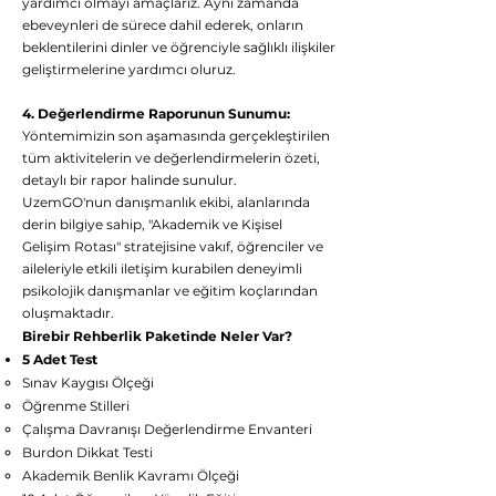
yardımcı olmayı amaçlarız. Aynı zamanda
ebeveynleri de sürece dahil ederek, onların
beklentilerini dinler ve öğrenciyle sağlıklı ilişkiler
geliştirmelerine yardımcı oluruz.
4. Değerlendirme Raporunun Sunumu:
Yöntemimizin son aşamasında gerçekleştirilen
tüm aktivitelerin ve değerlendirmelerin özeti,
detaylı bir rapor halinde sunulur.
UzemGO'nun danışmanlık ekibi, alanlarında
derin bilgiye sahip, "Akademik ve Kişisel
Gelişim Rotası" stratejisine vakıf, öğrenciler ve
aileleriyle etkili iletişim kurabilen deneyimli
psikolojik danışmanlar ve eğitim koçlarından
oluşmaktadır.
Birebir Rehberlik Paketinde Neler Var?
5 Adet Test
Sınav Kaygısı Ölçeği
Öğrenme Stilleri
Çalışma Davranışı Değerlendirme Envanteri
Burdon Dikkat Testi
Akademik Benlik Kavramı Ölçeği