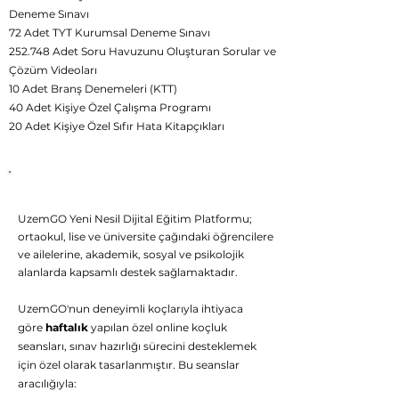
Deneme Sınavı
72 Adet TYT Kurumsal Deneme Sınavı
252.748 Adet Soru Havuzunu Oluşturan Sorular ve
Çözüm Videoları
10 Adet Branş Denemeleri (KTT)
40 Adet Kişiye Özel Çalışma Programı
20 Adet Kişiye Özel Sıfır Hata Kitapçıkları
UzemGO
Birebir
Rehberlik Desteği
UzemGO Yeni Nesil Dijital Eğitim Platformu;
ortaokul, lise ve üniversite çağındaki öğrencilere
ve ailelerine, akademik, sosyal ve psikolojik
alanlarda kapsamlı destek sağlamaktadır.
UzemGO'nun deneyimli koçlarıyla ihtiyaca
göre
haftalık
yapılan özel online koçluk
seansları, sınav hazırlığı sürecini desteklemek
için özel olarak tasarlanmıştır. Bu seanslar
aracılığıyla: