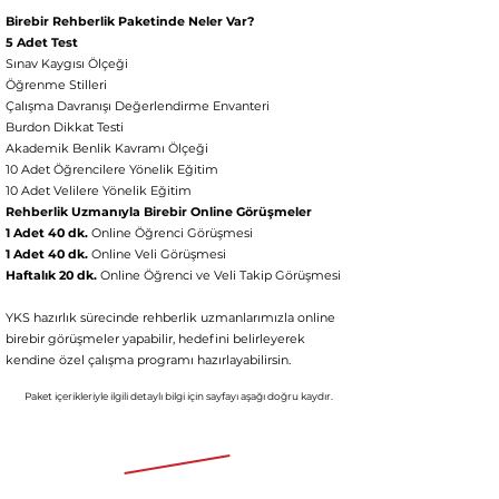
Birebir Rehberlik Paketinde Neler Var?
5 Adet Test
Sınav Kaygısı Ölçeği
Öğrenme Stilleri
Çalışma Davranışı Değerlendirme Envanteri
Burdon Dikkat Testi
Akademik Benlik Kavramı Ölçeği
10 Adet Öğrencilere Yönelik Eğitim
10 Adet Velilere Yönelik Eğitim
Rehberlik Uzmanıyla Birebir Online Görüşmeler
1 Adet 40 dk.
Online Öğrenci Görüşmesi
1 Adet 40 dk.
Online Veli Görüşmesi
Haftalık 20 dk.
Online Öğrenci ve Veli Takip Görüşmesi
YKS hazırlık sürecinde rehberlik uzmanlarımızla online
birebir görüşmeler yapabilir, hedefini belirleyerek
kendine özel çalışma p
rogramı hazırlayabilirsin.
Paket içerikleriyle ilgili detaylı bil
gi için
say
fayı aşağı doğru kaydır.
Aylık 5982 TL'den başlayan fiyatlarla
105.980 TL